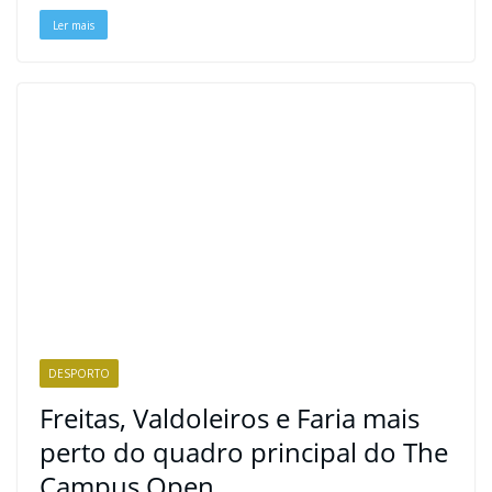
t
Ler mais
DESPORTO
Freitas, Valdoleiros e Faria mais
perto do quadro principal do The
Campus Open