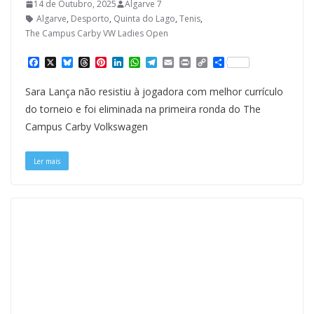
14 de Outubro, 2025
Algarve 7
Algarve
,
Desporto
,
Quinta do Lago
,
Tenis
,
The Campus Carby VW Ladies Open
F
X
B
T
P
L
W
T
E
P
C
S
a
l
h
i
i
h
e
m
r
o
h
c
u
r
n
n
a
l
a
i
p
a
Sara Lança não resistiu à jogadora com melhor currículo
e
e
e
t
k
t
e
i
n
y
r
b
s
a
e
e
s
g
l
t
L
e
do torneio e foi eliminada na primeira ronda do The
o
k
d
r
d
A
r
i
Campus Carby Volkswagen
o
y
s
e
I
p
a
n
k
s
n
p
m
k
t
Ler mais