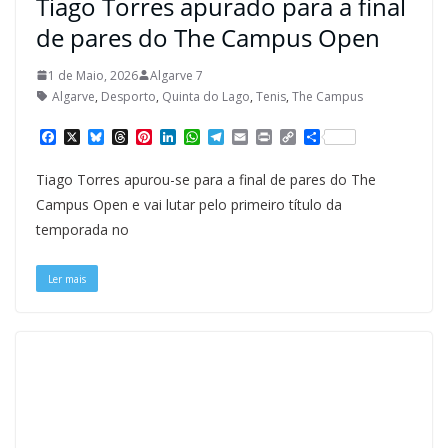
Tiago Torres apurado para a final
de pares do The Campus Open
1 de Maio, 2026
Algarve 7
Algarve
,
Desporto
,
Quinta do Lago
,
Tenis
,
The Campus
F
X
B
T
P
L
W
T
E
P
C
S
a
l
h
i
i
h
e
m
r
o
h
c
u
r
n
n
a
l
a
i
p
a
Tiago Torres apurou-se para a final de pares do The
e
e
e
t
k
t
e
i
n
y
r
b
s
a
e
e
s
g
l
t
L
e
Campus Open e vai lutar pelo primeiro título da
o
k
d
r
d
A
r
i
temporada no
o
y
s
e
I
p
a
n
k
s
n
p
m
k
t
Ler mais