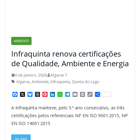
AMBIENTE
Infraquinta renova certificações
de Qualidade, Ambiente e Energia
6 de Janeiro, 2026
Algarve 7
Algarve
,
Ambiente
,
Infraquinta
,
Quinta do Lago
F
X
B
T
P
L
W
T
E
P
C
S
a
l
h
i
i
h
e
m
r
o
h
c
u
r
n
n
a
l
a
i
p
a
A Infraquinta manteve, pelo 5.º ano consecutivo, as três
e
e
e
t
k
t
e
i
n
y
r
b
s
a
e
e
s
g
l
t
L
e
certificações pelos referenciais NP EN ISO 9001:2015, NP
o
k
d
r
d
A
r
i
EN ISO 14001:2015
o
y
s
e
I
p
a
n
k
s
n
p
m
k
t
Ler mais