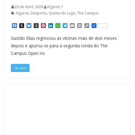
29 de Abril, 2026
Algarve 7
Algarve
,
Desporto
,
Quinta do Lago
,
The Campus
F
X
B
T
P
L
W
T
E
P
C
S
a
l
h
i
i
h
e
m
r
o
h
c
u
r
n
n
a
l
a
i
p
a
Gastão Elias regressou às vitórias mais de dois meses
e
e
e
t
k
t
e
i
n
y
r
b
s
a
e
e
s
g
l
t
L
e
depois e apurou-se para a segunda ronda do The
o
k
d
r
d
A
r
i
Campus Open no
o
y
s
e
I
p
a
n
k
s
n
p
m
k
t
Ler mais