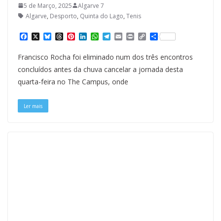
5 de Março, 2025
Algarve 7
Algarve
,
Desporto
,
Quinta do Lago
,
Tenis
F
X
B
T
P
L
W
T
E
P
C
S
a
l
h
i
i
h
e
m
r
o
h
c
u
r
n
n
a
l
a
i
p
a
Francisco Rocha foi eliminado num dos três encontros
e
e
e
t
k
t
e
i
n
y
r
b
s
a
e
e
s
g
l
t
L
e
concluídos antes da chuva cancelar a jornada desta
o
k
d
r
d
A
r
i
quarta-feira no The Campus, onde
o
y
s
e
I
p
a
n
k
s
n
p
m
k
t
Ler mais