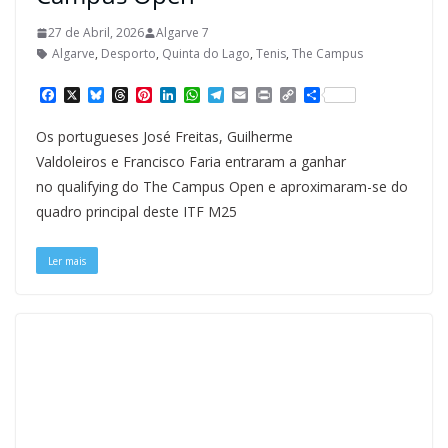
27 de Abril, 2026
Algarve 7
Algarve
,
Desporto
,
Quinta do Lago
,
Tenis
,
The Campus
F
X
B
T
P
L
W
T
E
P
C
S
a
l
h
i
i
h
e
m
r
o
h
c
u
r
n
n
a
l
a
i
p
a
Os portugueses José Freitas, Guilherme
e
e
e
t
k
t
e
i
n
y
r
b
s
a
e
e
s
g
l
t
L
e
Valdoleiros e Francisco Faria entraram a ganhar
o
k
d
r
d
A
r
i
no qualifying do The Campus Open e aproximaram-se do
o
y
s
e
I
p
a
n
k
s
n
p
m
k
quadro principal deste ITF M25
t
Ler mais