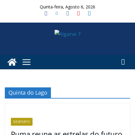
Skip
Quinta-feira, Agosto 6, 2026
to
content
Quinta do Lago
DESPORTO
Puma reune as estrelas do futuro