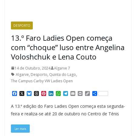
DESPORTO
13.º Faro Ladies Open começa
com “choque” luso entre Angelina
Voloshchuk e Lena Couto
14 de Outubro, 2024
Algarve 7
Algarve
,
Desporto
,
Quinta do Lago
,
The Campus Carby VW Ladies Open
F
X
B
T
P
L
W
T
E
P
C
S
a
l
h
i
i
h
e
m
r
o
h
c
u
r
n
n
a
l
a
i
p
a
A 13.ª edição do Faro Ladies Open começa esta segunda-
e
e
e
t
k
t
e
i
n
y
r
b
s
a
e
e
s
g
l
t
L
e
feira e realiza-se até 20 de outubro no Centro de Ténis
o
k
d
r
d
A
r
i
o
y
s
e
I
p
a
n
k
s
n
p
m
k
Ler mais
t