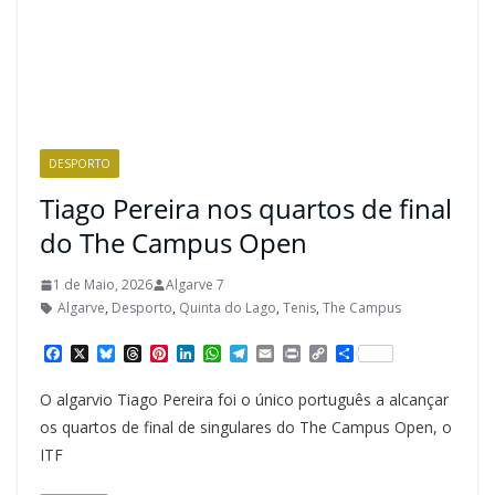
DESPORTO
Tiago Pereira nos quartos de final
do The Campus Open
1 de Maio, 2026
Algarve 7
Algarve
,
Desporto
,
Quinta do Lago
,
Tenis
,
The Campus
F
X
B
T
P
L
W
T
E
P
C
S
a
l
h
i
i
h
e
m
r
o
h
c
u
r
n
n
a
l
a
i
p
a
O algarvio Tiago Pereira foi o único português a alcançar
e
e
e
t
k
t
e
i
n
y
r
b
s
a
e
e
s
g
l
t
L
e
os quartos de final de singulares do The Campus Open, o
o
k
d
r
d
A
r
i
ITF
o
y
s
e
I
p
a
n
k
s
n
p
m
k
t