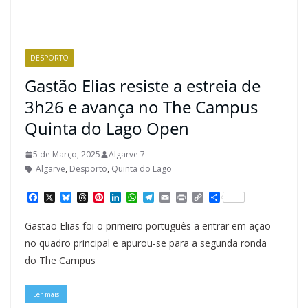
DESPORTO
Gastão Elias resiste a estreia de
3h26 e avança no The Campus
Quinta do Lago Open
5 de Março, 2025
Algarve 7
Algarve
,
Desporto
,
Quinta do Lago
F
X
B
T
P
L
W
T
E
P
C
S
a
l
h
i
i
h
e
m
r
o
h
c
u
r
n
n
a
l
a
i
p
a
Gastão Elias foi o primeiro português a entrar em ação
e
e
e
t
k
t
e
i
n
y
r
b
s
a
e
e
s
g
l
t
L
e
no quadro principal e apurou-se para a segunda ronda
o
k
d
r
d
A
r
i
do The Campus
o
y
s
e
I
p
a
n
k
s
n
p
m
k
t
Ler mais