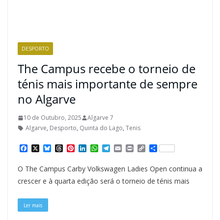
DESPORTO
The Campus recebe o torneio de
ténis mais importante de sempre
no Algarve
10 de Outubro, 2025
Algarve 7
Algarve
,
Desporto
,
Quinta do Lago
,
Tenis
F
X
B
T
P
L
W
T
E
P
C
S
a
l
h
i
i
h
e
m
r
o
h
c
u
r
n
n
a
l
a
i
p
a
O The Campus Carby Volkswagen Ladies Open continua a
e
e
e
t
k
t
e
i
n
y
r
b
s
a
e
e
s
g
l
t
L
e
crescer e à quarta edição será o torneio de ténis mais
o
k
d
r
d
A
r
i
o
y
s
e
I
p
a
n
k
s
n
p
m
k
Ler mais
t