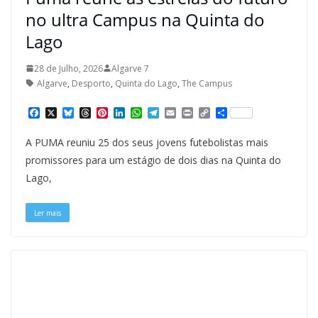
no ultra Campus na Quinta do
Lago
28 de Julho, 2026
Algarve 7
Algarve
,
Desporto
,
Quinta do Lago
,
The Campus
F
X
B
T
P
L
W
T
E
P
C
S
a
l
h
i
i
h
e
m
r
o
h
c
u
r
n
n
a
l
a
i
p
a
A PUMA reuniu 25 dos seus jovens futebolistas mais
e
e
e
t
k
t
e
i
n
y
r
b
s
a
e
e
s
g
l
t
L
e
promissores para um estágio de dois dias na Quinta do
o
k
d
r
d
A
r
i
Lago,
o
y
s
e
I
p
a
n
k
s
n
p
m
k
t
Ler mais