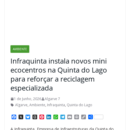
AMBIENTE
Infraquinta instala novos mini
ecocentros na Quinta do Lago
para reforçar a reciclagem
especializada
1 de Junho, 2026
Algarve 7
Algarve
,
Ambiente
,
Infraquinta
,
Quinta do Lago
F
X
B
T
P
L
W
T
E
P
C
S
a
l
h
i
i
h
e
m
r
o
h
c
u
r
n
n
a
l
a
i
p
a
A Infraquinta, Empresa de Infraestruturas da Quinta do