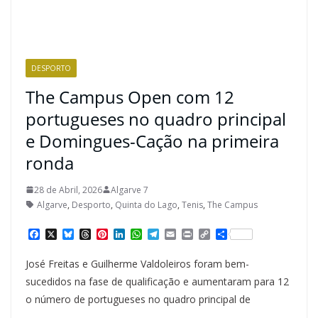
DESPORTO
The Campus Open com 12
portugueses no quadro principal
e Domingues-Cação na primeira
ronda
28 de Abril, 2026
Algarve 7
Algarve
,
Desporto
,
Quinta do Lago
,
Tenis
,
The Campus
F
X
B
T
P
L
W
T
E
P
C
S
a
l
h
i
i
h
e
m
r
o
h
c
u
r
n
n
a
l
a
i
p
a
José Freitas e Guilherme Valdoleiros foram bem-
e
e
e
t
k
t
e
i
n
y
r
b
s
a
e
e
s
g
l
t
L
e
sucedidos na fase de qualificação e aumentaram para 12
o
k
d
r
d
A
r
i
o número de portugueses no quadro principal de
o
y
s
e
I
p
a
n
k
s
n
p
m
k