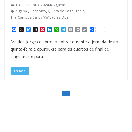
10 de Outubro, 2024
Algarve 7
Algarve
,
Desporto
,
Quinta do Lago
,
Tenis
,
The Campus Carby VW Ladies Open
F
X
B
T
P
L
W
T
E
P
C
S
a
l
h
i
i
h
e
m
r
o
h
c
u
r
n
n
a
l
a
i
p
a
Matilde Jorge celebrou a dobrar durante a jornada desta
e
e
e
t
k
t
e
i
n
y
r
b
s
a
e
e
s
g
l
t
L
e
quinta-feira e apurou-se para os quartos de final de
o
k
d
r
d
A
r
i
singulares e para
o
y
s
e
I
p
a
n
k
s
n
p
m
k
t
Ler mais