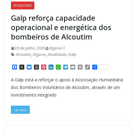
ATUALIDADE
Galp reforça capacidade
operacional e energética dos
bombeiros de Alcoutim
20 de Junho, 2026
Algarve 7
Alcoutim
,
Algarve
,
Atualidade
,
Galp
F
X
B
T
P
L
W
T
E
P
C
S
a
l
h
i
i
h
e
m
r
o
h
c
u
r
n
n
a
l
a
i
p
a
A Galp está a reforçar o apoio à Associação Humanitária
e
e
e
t
k
t
e
i
n
y
r
b
s
a
e
e
s
g
l
t
L
e
dos Bombeiros Voluntários de Alcoutim, através de um
o
k
d
r
d
A
r
i
investimento integrado
o
y
s
e
I
p
a
n
k
s
n
p
m
k
t
Ler mais