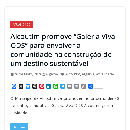
ATUALIDADE
Alcoutim promove “Galeria Viva
ODS” para envolver a
comunidade na construção de
um destino sustentável
26 de Maio, 2026
Algarve 7
Alcoutim
,
Algarve
,
Atualidade
F
X
B
T
P
L
W
T
E
P
C
S
a
l
h
i
i
h
e
m
r
o
h
c
u
r
n
n
a
l
a
i
p
a
O Município de Alcoutim vai promover, no próximo dia 20
e
e
e
t
k
t
e
i
n
y
r
b
s
a
e
e
s
g
l
t
L
e
de junho, a iniciativa “Galeria Viva ODS Alcoutim”, uma
o
k
d
r
d
A
r
i
atividade
o
y
s
e
I
p
a
n
k
s
n
p
m
k
t
Ler mais