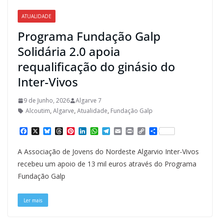
ATUALIDADE
Programa Fundação Galp
Solidária 2.0 apoia
requalificação do ginásio do
Inter-Vivos
9 de Junho, 2026
Algarve 7
Alcoutim
,
Algarve
,
Atualidade
,
Fundação Galp
F
X
B
T
P
L
W
T
E
P
C
S
a
l
h
i
i
h
e
m
r
o
h
c
u
r
n
n
a
l
a
i
p
a
A Associação de Jovens do Nordeste Algarvio Inter-Vivos
e
e
e
t
k
t
e
i
n
y
r
b
s
a
e
e
s
g
l
t
L
e
recebeu um apoio de 13 mil euros através do Programa
o
k
d
r
d
A
r
i
Fundação Galp
o
y
s
e
I
p
a
n
k
s
n
p
m
k
t
Ler mais