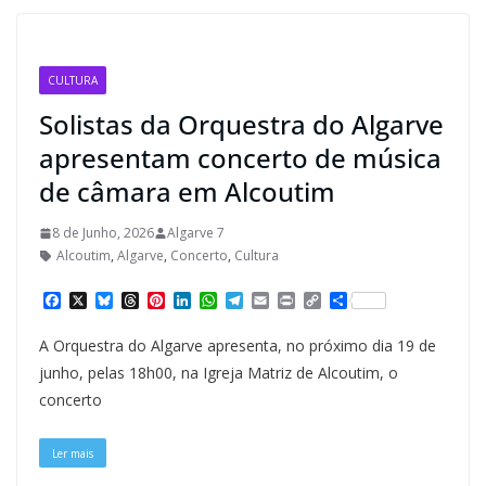
CULTURA
Solistas da Orquestra do Algarve
apresentam concerto de música
de câmara em Alcoutim
8 de Junho, 2026
Algarve 7
Alcoutim
,
Algarve
,
Concerto
,
Cultura
F
X
B
T
P
L
W
T
E
P
C
S
a
l
h
i
i
h
e
m
r
o
h
c
u
r
n
n
a
l
a
i
p
a
A Orquestra do Algarve apresenta, no próximo dia 19 de
e
e
e
t
k
t
e
i
n
y
r
b
s
a
e
e
s
g
l
t
L
e
junho, pelas 18h00, na Igreja Matriz de Alcoutim, o
o
k
d
r
d
A
r
i
concerto
o
y
s
e
I
p
a
n
k
s
n
p
m
k
t
Ler mais