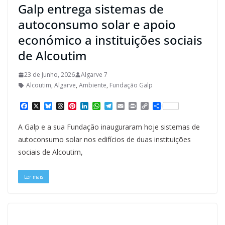
Galp entrega sistemas de
autoconsumo solar e apoio
económico a instituições sociais
de Alcoutim
23 de Junho, 2026
Algarve 7
Alcoutim
,
Algarve
,
Ambiente
,
Fundação Galp
F
X
B
T
P
L
W
T
E
P
C
S
a
l
h
i
i
h
e
m
r
o
h
c
u
r
n
n
a
l
a
i
p
a
A Galp e a sua Fundação inauguraram hoje sistemas de
e
e
e
t
k
t
e
i
n
y
r
b
s
a
e
e
s
g
l
t
L
e
autoconsumo solar nos edifícios de duas instituições
o
k
d
r
d
A
r
i
sociais de Alcoutim,
o
y
s
e
I
p
a
n
k
s
n
p
m
k
t
Ler mais