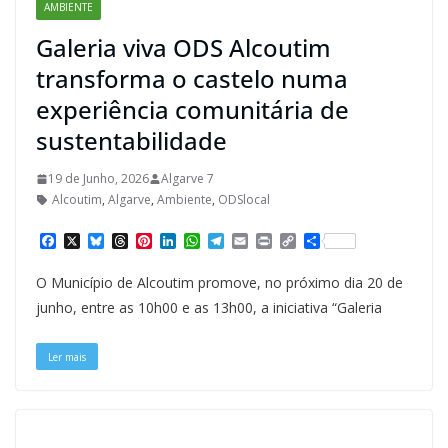
AMBIENTE
Galeria viva ODS Alcoutim
transforma o castelo numa
experiência comunitária de
sustentabilidade
19 de Junho, 2026
Algarve 7
Alcoutim
,
Algarve
,
Ambiente
,
ODSlocal
F
X
B
T
P
L
W
T
E
P
C
S
a
l
h
i
i
h
e
m
r
o
h
c
u
r
n
n
a
l
a
i
p
a
O Município de Alcoutim promove, no próximo dia 20 de
e
e
e
t
k
t
e
i
n
y
r
b
s
a
e
e
s
g
l
t
L
e
junho, entre as 10h00 e as 13h00, a iniciativa “Galeria
o
k
d
r
d
A
r
i
o
y
s
e
I
p
a
n
k
s
n
p
m
k
Ler mais
t