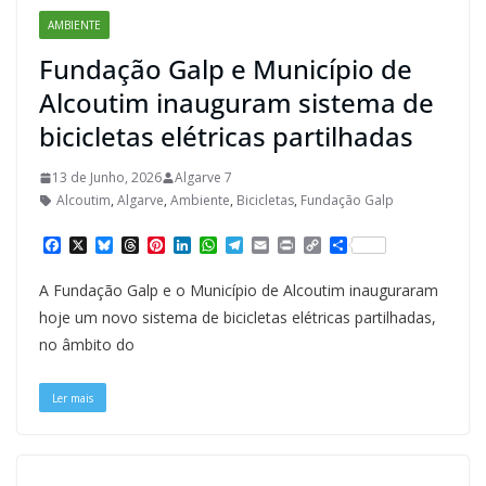
AMBIENTE
Fundação Galp e Município de
Alcoutim inauguram sistema de
bicicletas elétricas partilhadas
13 de Junho, 2026
Algarve 7
Alcoutim
,
Algarve
,
Ambiente
,
Bicicletas
,
Fundação Galp
F
X
B
T
P
L
W
T
E
P
C
S
a
l
h
i
i
h
e
m
r
o
h
c
u
r
n
n
a
l
a
i
p
a
A Fundação Galp e o Município de Alcoutim inauguraram
e
e
e
t
k
t
e
i
n
y
r
b
s
a
e
e
s
g
l
t
L
e
hoje um novo sistema de bicicletas elétricas partilhadas,
o
k
d
r
d
A
r
i
no âmbito do
o
y
s
e
I
p
a
n
k
s
n
p
m
k
t
Ler mais