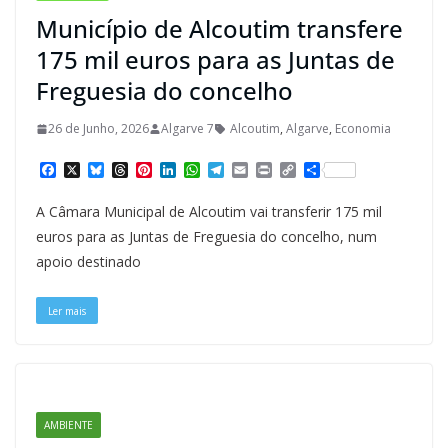
Município de Alcoutim transfere
175 mil euros para as Juntas de
Freguesia do concelho
26 de Junho, 2026
Algarve 7
Alcoutim
,
Algarve
,
Economia
F
X
B
T
P
L
W
T
E
P
C
S
a
l
h
i
i
h
e
m
r
o
h
c
u
r
n
n
a
l
a
i
p
a
A Câmara Municipal de Alcoutim vai transferir 175 mil
e
e
e
t
k
t
e
i
n
y
r
b
s
a
e
e
s
g
l
t
L
e
euros para as Juntas de Freguesia do concelho, num
o
k
d
r
d
A
r
i
apoio destinado
o
y
s
e
I
p
a
n
k
s
n
p
m
k
t
Ler mais
AMBIENTE