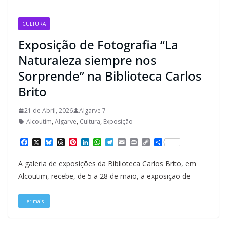
CULTURA
Exposição de Fotografia “La
Naturaleza siempre nos
Sorprende” na Biblioteca Carlos
Brito
21 de Abril, 2026
Algarve 7
Alcoutim
,
Algarve
,
Cultura
,
Exposição
F
X
B
T
P
L
W
T
E
P
C
S
a
l
h
i
i
h
e
m
r
o
h
c
u
r
n
n
a
l
a
i
p
a
A galeria de exposições da Biblioteca Carlos Brito, em
e
e
e
t
k
t
e
i
n
y
r
b
s
a
e
e
s
g
l
t
L
e
Alcoutim, recebe, de 5 a 28 de maio, a exposição de
o
k
d
r
d
A
r
i
o
y
s
e
I
p
a
n
k
s
n
p
m
k
Ler mais
t