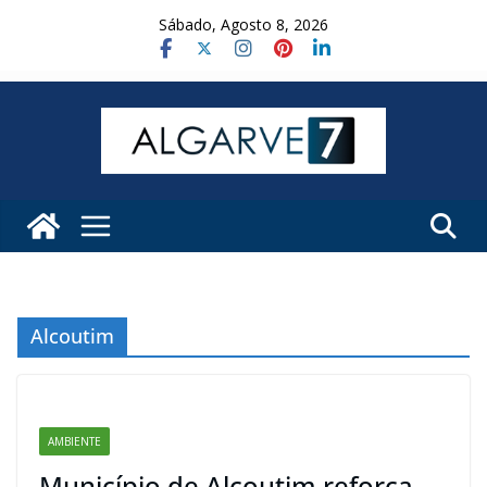
Skip
Sábado, Agosto 8, 2026
to
content
Alcoutim
AMBIENTE
Município de Alcoutim reforça