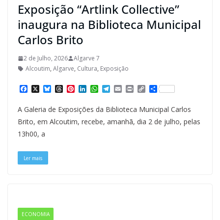
Exposição “Artlink Collective”
inaugura na Biblioteca Municipal
Carlos Brito
2 de Julho, 2026
Algarve 7
Alcoutim
,
Algarve
,
Cultura
,
Exposição
F
X
B
T
P
L
W
T
E
P
C
S
a
l
h
i
i
h
e
m
r
o
h
c
u
r
n
n
a
l
a
i
p
a
A Galeria de Exposições da Biblioteca Municipal Carlos
e
e
e
t
k
t
e
i
n
y
r
b
s
a
e
e
s
g
l
t
L
e
Brito, em Alcoutim, recebe, amanhã, dia 2 de julho, pelas
o
k
d
r
d
A
r
i
13h00, a
o
y
s
e
I
p
a
n
k
s
n
p
m
k
t
Ler mais
ECONOMIA