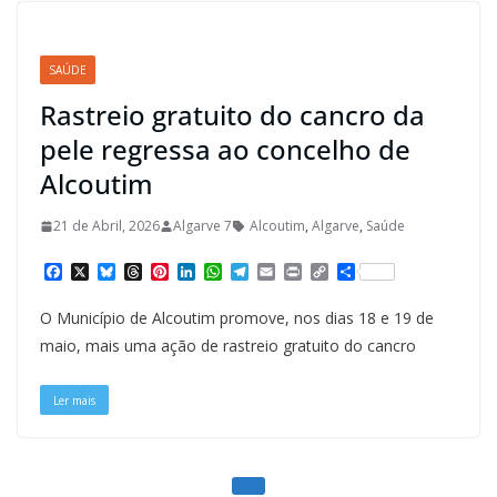
SAÚDE
Rastreio gratuito do cancro da
pele regressa ao concelho de
Alcoutim
21 de Abril, 2026
Algarve 7
Alcoutim
,
Algarve
,
Saúde
F
X
B
T
P
L
W
T
E
P
C
S
a
l
h
i
i
h
e
m
r
o
h
c
u
r
n
n
a
l
a
i
p
a
O Município de Alcoutim promove, nos dias 18 e 19 de
e
e
e
t
k
t
e
i
n
y
r
b
s
a
e
e
s
g
l
t
L
e
maio, mais uma ação de rastreio gratuito do cancro
o
k
d
r
d
A
r
i
o
y
s
e
I
p
a
n
k
s
n
p
m
k
Ler mais
t