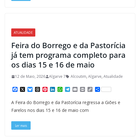
ATUALIDADE
Feira do Borrego e da Pastorícia
já tem programa completo para
os dias 15 e 16 de maio
12 de Maio, 2026
Algarve 7
Alcoutim
,
Algarve
,
Atualidade
F
X
B
T
P
L
W
T
E
P
C
S
a
l
h
i
i
h
e
m
r
o
h
c
u
r
n
n
a
l
a
i
p
a
A Feira do Borrego e da Pastorícia regressa a Giões e
e
e
e
t
k
t
e
i
n
y
r
b
s
a
e
e
s
g
l
t
L
e
Farelos nos dias 15 e 16 de maio com
o
k
d
r
d
A
r
i
o
y
s
e
I
p
a
n
k
s
n
p
m
k
Ler mais
t