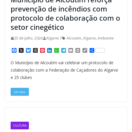
prevenção de incêndios com
protocolo de colaboração com o
setor cinegético
25 de Julho, 2026
Algarve 7
Alcoutim
,
Algarve
,
Ambiente
F
X
B
T
P
L
W
T
E
P
C
S
a
l
h
i
i
h
e
m
r
o
h
c
u
r
n
n
a
l
a
i
p
a
O Município de Alcoutim vai celebrar um protocolo de
e
e
e
t
k
t
e
i
n
y
r
b
s
a
e
e
s
g
l
t
L
e
colaboração com a Federação de Caçadores do Algarve
o
k
d
r
d
A
r
i
e 25 clubes
o
y
s
e
I
p
a
n
k
s
n
p
m
k
t
Ler mais
CULTURA