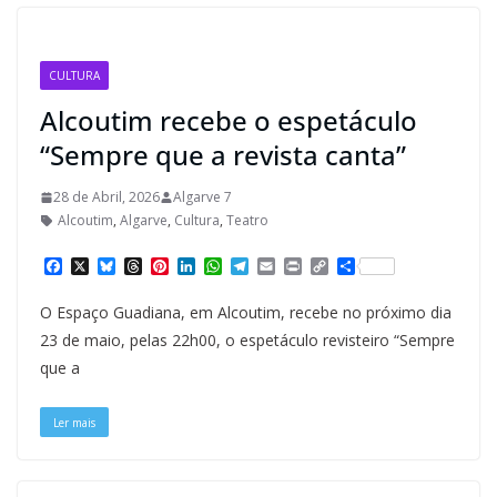
CULTURA
Alcoutim recebe o espetáculo
“Sempre que a revista canta”
28 de Abril, 2026
Algarve 7
Alcoutim
,
Algarve
,
Cultura
,
Teatro
F
X
B
T
P
L
W
T
E
P
C
S
a
l
h
i
i
h
e
m
r
o
h
c
u
r
n
n
a
l
a
i
p
a
O Espaço Guadiana, em Alcoutim, recebe no próximo dia
e
e
e
t
k
t
e
i
n
y
r
b
s
a
e
e
s
g
l
t
L
e
23 de maio, pelas 22h00, o espetáculo revisteiro “Sempre
o
k
d
r
d
A
r
i
que a
o
y
s
e
I
p
a
n
k
s
n
p
m
k
t
Ler mais