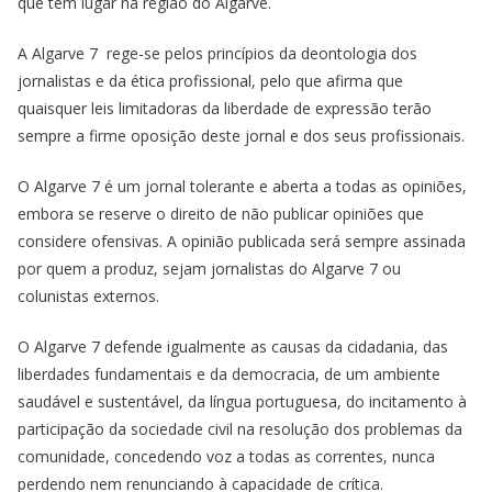
que têm lugar na região do Algarve.
o
y
s
e
I
p
a
n
k
s
n
p
m
k
t
A Algarve 7 rege-se pelos princípios da deontologia dos
jornalistas e da ética profissional, pelo que afirma que
quaisquer leis limitadoras da liberdade de expressão terão
sempre a firme oposição deste jornal e dos seus profissionais.
O Algarve 7 é um jornal tolerante e aberta a todas as opiniões,
embora se reserve o direito de não publicar opiniões que
considere ofensivas. A opinião publicada será sempre assinada
por quem a produz, sejam jornalistas do Algarve 7 ou
colunistas externos.
O Algarve 7 defende igualmente as causas da cidadania, das
liberdades fundamentais e da democracia, de um ambiente
saudável e sustentável, da língua portuguesa, do incitamento à
participação da sociedade civil na resolução dos problemas da
comunidade, concedendo voz a todas as correntes, nunca
perdendo nem renunciando à capacidade de crítica.