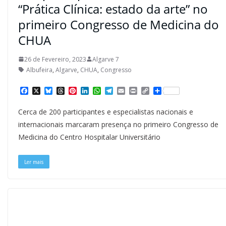
“Prática Clínica: estado da arte” no
primeiro Congresso de Medicina do
CHUA
26 de Fevereiro, 2023
Algarve 7
Albufeira
,
Algarve
,
CHUA
,
Congresso
F
X
B
T
P
L
W
T
E
P
C
S
a
l
h
i
i
h
e
m
r
o
h
c
u
r
n
n
a
l
a
i
p
a
Cerca de 200 participantes e especialistas nacionais e
e
e
e
t
k
t
e
i
n
y
r
b
s
a
e
e
s
g
l
t
L
e
internacionais marcaram presença no primeiro Congresso de
o
k
d
r
d
A
r
i
Medicina do Centro Hospitalar Universitário
o
y
s
e
I
p
a
n
k
s
n
p
m
k
t
Ler mais