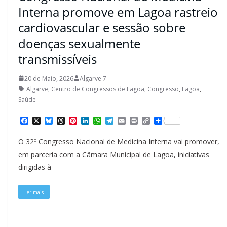
Interna promove em Lagoa rastreio
cardiovascular e sessão sobre
doenças sexualmente
transmissíveis
20 de Maio, 2026
Algarve 7
Algarve
,
Centro de Congressos de Lagoa
,
Congresso
,
Lagoa
,
Saúde
F
X
B
T
P
L
W
T
E
P
C
S
a
l
h
i
i
h
e
m
r
o
h
c
u
r
n
n
a
l
a
i
p
a
O 32º Congresso Nacional de Medicina Interna vai promover,
e
e
e
t
k
t
e
i
n
y
r
b
s
a
e
e
s
g
l
t
L
e
em parceria com a Câmara Municipal de Lagoa, iniciativas
o
k
d
r
d
A
r
i
dirigidas à
o
y
s
e
I
p
a
n
k
s
n
p
m
k
t
Ler mais