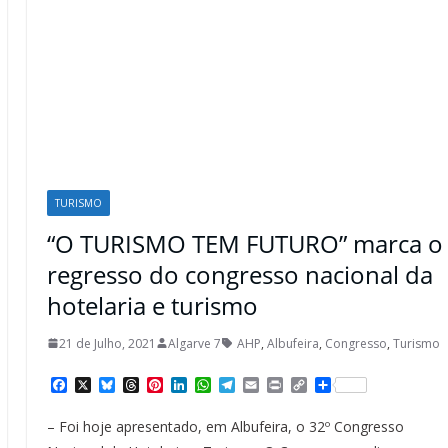
TURISMO
“O TURISMO TEM FUTURO” marca o
regresso do congresso nacional da
hotelaria e turismo
21 de Julho, 2021
Algarve 7
AHP
,
Albufeira
,
Congresso
,
Turismo
F
X
B
T
P
L
W
T
E
P
C
S
a
l
h
i
i
h
e
m
r
o
h
c
u
r
n
n
a
l
a
i
p
a
– Foi hoje apresentado, em Albufeira, o 32º Congresso
e
e
e
t
k
t
e
i
n
y
r