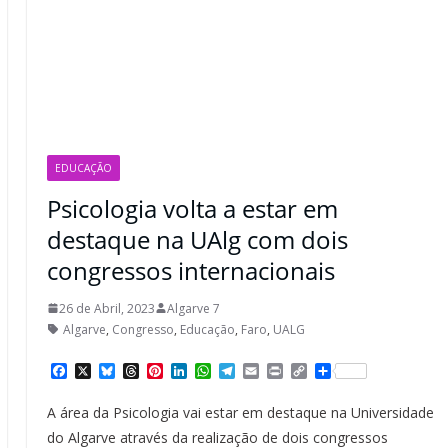
EDUCAÇÃO
Psicologia volta a estar em
destaque na UAlg com dois
congressos internacionais
26 de Abril, 2023
Algarve 7
Algarve
,
Congresso
,
Educação
,
Faro
,
UALG
F
X
B
T
P
L
W
T
E
P
C
S
a
l
h
i
i
h
e
m
r
o
h
c
u
r
n
n
a
l
a
i
p
a
A área da Psicologia vai estar em destaque na Universidade
e
e
e
t
k
t
e
i
n
y
r
b
s
a
e
e
s
g
l
t
L
e
do Algarve através da realização de dois congressos