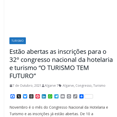
TURISMO
Estão abertas as inscrições para o
32º congresso nacional da hotelaria
e turismo “O TURISMO TEM
FUTURO”
7 de Outubro, 2021
Algarve 7
Algarve
,
Congresso
,
Turismo
F
X
B
T
P
L
W
T
E
P
C
S
a
l
h
i
i
h
e
m
r
o
h
c
u
r
n
n
a
l
a
i
p
a
Novembro é o mês do Congresso Nacional da Hotelaria e
e
e
e
t
k
t
e
i
n
y
r
b
s
a
e
e
s
g
l
t
L
e
Turismo e as inscrições já estão abertas. De 10 a