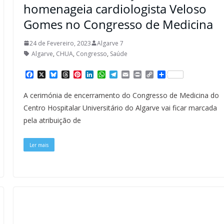
homenageia cardiologista Veloso
Gomes no Congresso de Medicina
24 de Fevereiro, 2023
Algarve 7
Algarve
,
CHUA
,
Congresso
,
Saúde
F
X
B
T
P
L
W
T
E
P
C
S
a
l
h
i
i
h
e
m
r
o
h
c
u
r
n
n
a
l
a
i
p
a
A cerimónia de encerramento do Congresso de Medicina do
e
e
e
t
k
t
e
i
n
y
r
b
s
a
e
e
s
g
l
t
L
e
Centro Hospitalar Universitário do Algarve vai ficar marcada
o
k
d
r
d
A
r
i
pela atribuição de
o
y
s
e
I
p
a
n
k
s
n
p
m
k
t
Ler mais