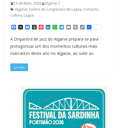
13 de Maio, 2026
Algarve 7
Algarve
,
Centro de Congressos de Lagoa
,
Concerto
,
Cultura
,
Lagoa
F
X
B
T
P
L
W
T
E
P
C
S
a
l
h
i
i
h
e
m
r
o
h
c
u
r
n
n
a
l
a
i
p
a
A Orquestra de Jazz do Algarve prepara-se para
e
e
e
t
k
t
e
i
n
y
r
b
s
a
e
e
s
g
l
t
L
e
protagonizar um dos momentos culturais mais
o
k
d
r
d
A
r
i
marcantes deste ano no Algarve, ao subir ao
o
y
s
e
I
p
a
n
k
s
n
p
m
k
t
Ler mais