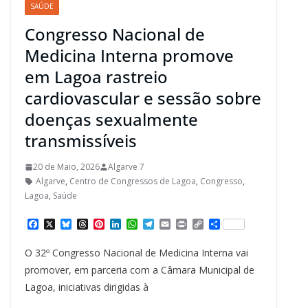
SAÚDE
Congresso Nacional de
Medicina Interna promove
em Lagoa rastreio
cardiovascular e sessão sobre
doenças sexualmente
transmissíveis
20 de Maio, 2026
Algarve 7
Algarve
,
Centro de Congressos de Lagoa
,
Congresso
,
Lagoa
,
Saúde
F
X
B
T
P
L
W
T
E
P
C
S
a
l
h
i
i
h
e
m
r
o
h
c
u
r
n
n
a
l
a
i
p
a
O 32º Congresso Nacional de Medicina Interna vai
e
e
e
t
k
t
e
i
n
y
r
b
s
a
e
e
s
g
l
t
L
e
promover, em parceria com a Câmara Municipal de
o
k
d
r
d
A
r
i
Lagoa, iniciativas dirigidas à
o
y
s
e
I
p
a
n
k
s
n
p
m
k