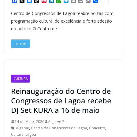
F
X
B
T
P
L
W
T
E
P
C
S
a
l
h
i
i
h
e
m
r
o
h
c
u
r
n
n
a
l
a
i
p
a
Centro de Congressos de Lagoa reabre portas com
e
e
e
t
k
t
e
i
n
y
r
b
s
a
e
e
s
g
l
t
L
e
programação cultural de excelência e forte adesão
o
k
d
r
d
A
r
i
do público O Centro de
o
y
s
e
I
p
a
n
k
s
n
p
m
k
t
Ler mais
CULTURA
Reinauguração do Centro de
Congressos de Lagoa recebe
DJ Set KURA a 16 de maio
14 de Maio, 2026
Algarve 7
Algarve
,
Centro de Congressos de Lagoa
,
Concerto
,
Cultura
,
Lagoa