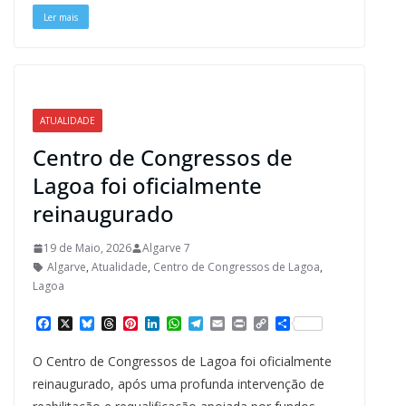
t
Ler mais
ATUALIDADE
Centro de Congressos de
Lagoa foi oficialmente
reinaugurado
19 de Maio, 2026
Algarve 7
Algarve
,
Atualidade
,
Centro de Congressos de Lagoa
,
Lagoa
F
X
B
T
P
L
W
T
E
P
C
S
a
l
h
i
i
h
e
m
r
o
h
c
u
r
n
n
a
l
a
i
p
a
O Centro de Congressos de Lagoa foi oficialmente
e
e
e
t
k
t
e
i
n
y
r
b
s
a
e
e
s
g
l
t
L
e
reinaugurado, após uma profunda intervenção de
o
k
d
r
d
A
r
i