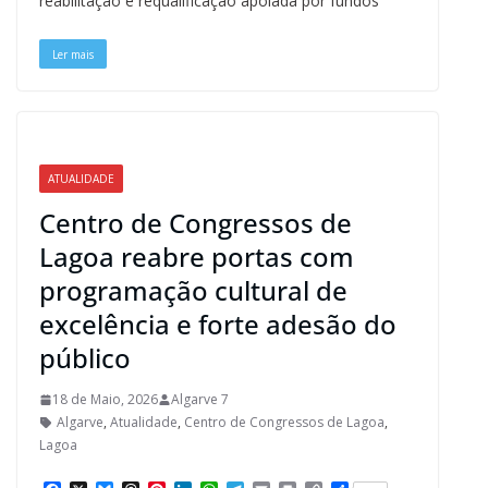
reabilitação e requalificação apoiada por fundos
o
y
s
e
I
p
a
n
k
s
n
p
m
k
t
Ler mais
ATUALIDADE
Centro de Congressos de
Lagoa reabre portas com
programação cultural de
excelência e forte adesão do
público
18 de Maio, 2026
Algarve 7
Algarve
,
Atualidade
,
Centro de Congressos de Lagoa
,
Lagoa