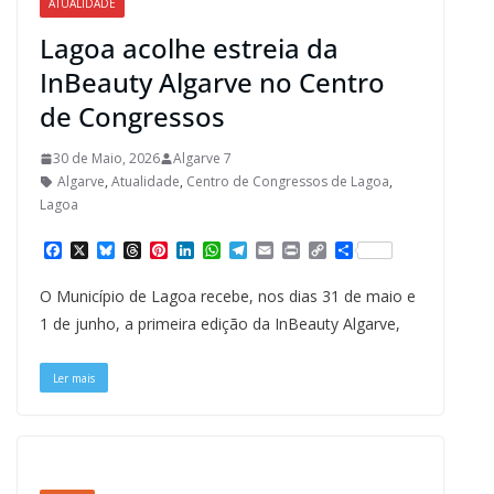
ATUALIDADE
Lagoa acolhe estreia da
InBeauty Algarve no Centro
de Congressos
30 de Maio, 2026
Algarve 7
Algarve
,
Atualidade
,
Centro de Congressos de Lagoa
,
Lagoa
F
X
B
T
P
L
W
T
E
P
C
S
a
l
h
i
i
h
e
m
r
o
h
c
u
r
n
n
a
l
a
i
p
a
O Município de Lagoa recebe, nos dias 31 de maio e
e
e
e
t
k
t
e
i
n
y
r
b
s
a
e
e
s
g
l
t
L
e
1 de junho, a primeira edição da InBeauty Algarve,
o
k
d
r
d
A
r
i
o
y
s
e
I
p
a
n
k
s
n
p
m
k
Ler mais
t