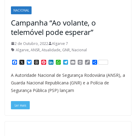
NACIONAL
Campanha “Ao volante, o
telemóvel pode esperar”
2 de Outubro, 2022
Algarve 7
Algarve
,
ANSR
,
Atualidade
,
GNR
,
Nacional
F
X
B
T
P
L
W
T
E
P
C
S
a
l
h
i
i
h
e
m
r
o
h
c
u
r
n
n
a
l
a
i
p
a
A Autoridade Nacional de Segurança Rodoviária (ANSR), a
e
e
e
t
k
t
e
i
n
y
r
b
s
a
e
e
s
g
l
t
L
e
Guarda Nacional Republicana (GNR) e a Polícia de
o
k
d
r
d
A
r
i
Segurança Pública (PSP) lançam
o
y
s
e
I
p
a
n
k
s
n
p
m
k
t
Ler mais