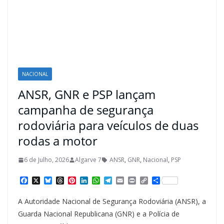
NACIONAL
ANSR, GNR e PSP lançam
campanha de segurança
rodoviária para veículos de duas
rodas a motor
6 de Julho, 2026
Algarve 7
ANSR
,
GNR
,
Nacional
,
PSP
F
X
B
T
P
L
W
T
E
P
C
S
a
l
h
i
i
h
e
m
r
o
h
c
u
r
n
n
a
l
a
i
p
a
A Autoridade Nacional de Segurança Rodoviária (ANSR), a
e
e
e
t
k
t
e
i
n
y
r
b
s
a
e
e
s
g
l
t
L
e
Guarda Nacional Republicana (GNR) e a Polícia de
o
k
d
r
d
A
r
i