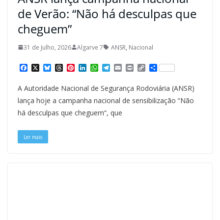
de Verão: “Não há desculpas que
cheguem”
31 de Julho, 2026
Algarve 7
ANSR
,
Nacional
F
X
B
T
P
L
W
T
E
P
C
S
a
l
h
i
i
h
e
m
r
o
h
c
u
r
n
n
a
l
a
i
p
a
A Autoridade Nacional de Segurança Rodoviária (ANSR)
e
e
e
t
k
t
e
i
n
y
r
b
s
a
e
e
s
g
l
t
L
e
lança hoje a campanha nacional de sensibilização “Não
o
k
d
r
d
A
r
i
há desculpas que cheguem“, que
o
y
s
e
I
p
a
n
k
s
n
p
m
k
t
Ler mais