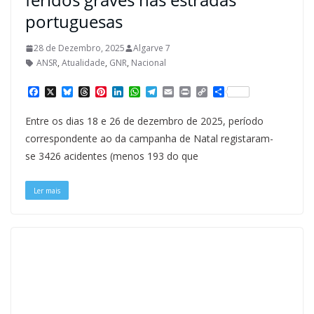
portuguesas
28 de Dezembro, 2025
Algarve 7
ANSR
,
Atualidade
,
GNR
,
Nacional
F
X
B
T
P
L
W
T
E
P
C
S
a
l
h
i
i
h
e
m
r
o
h
c
u
r
n
n
a
l
a
i
p
a
Entre os dias 18 e 26 de dezembro de 2025, período
e
e
e
t
k
t
e
i
n
y
r
b
s
a
e
e
s
g
l
t
L
e
correspondente ao da campanha de Natal registaram-
o
k
d
r
d
A
r
i
se 3426 acidentes (menos 193 do que
o
y
s
e
I
p
a
n
k
s
n
p
m
k
t
Ler mais