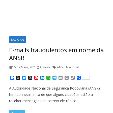
NACIONAL
E-mails fraudulentos em nome da
ANSR
16 de Maio, 2025
Algarve 7
ANSR
,
Nacional
F
X
B
T
P
L
W
T
E
P
C
S
a
l
h
i
i
h
e
m
r
o
h
c
u
r
n
n
a
l
a
i
p
a
A Autoridade Nacional de Segurança Rodoviária (ANSR)
e
e
e
t
k
t
e
i
n
y
r
b
s
a
e
e
s
g
l
t
L
e
tem conhecimento de que alguns cidadãos estão a
o
k
d
r
d
A
r
i
receber mensagens de correio eletrónico
o
y
s
e
I
p
a
n
k
s
n
p
m
k
t