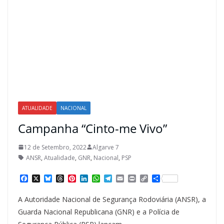
ATUALIDADE
NACIONAL
Campanha “Cinto-me Vivo”
12 de Setembro, 2022
Algarve 7
ANSR
,
Atualidade
,
GNR
,
Nacional
,
PSP
F
X
B
T
P
L
W
T
E
P
C
S
a
l
h
i
i
h
e
m
r
o
h
c
u
r
n
n
a
l
a
i
p
a
A Autoridade Nacional de Segurança Rodoviária (ANSR), a
e
e
e
t
k
t
e
i
n
y
r
b
s
a
e
e
s
g
l
t
L
e
Guarda Nacional Republicana (GNR) e a Polícia de
o
k
d
r
d
A
r
i