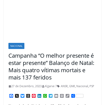
NACIONAL
Campanha “O melhor presente é
estar presente” Balanço de Natal:
Mais quatro vítimas mortais e
mais 137 feridos
27 de Dezembro, 2023
Algarve 7
ANSR
,
GNR
,
Nacional
,
PSP
F
X
B
T
P
L
W
T
E
P
C
S
a
l
h
i
i
h
e
m
r
o
h
c
u
r
n
n
a
l
a
i
p
a