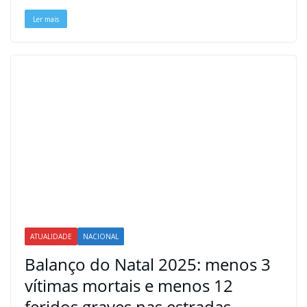
t
Ler mais
ATUALIDADE
NACIONAL
Balanço do Natal 2025: menos 3
vítimas mortais e menos 12
feridos graves nas estradas