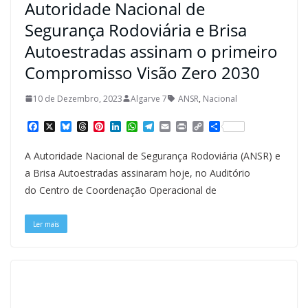
Autoridade Nacional de
Segurança Rodoviária e Brisa
Autoestradas assinam o primeiro
Compromisso Visão Zero 2030
10 de Dezembro, 2023
Algarve 7
ANSR
,
Nacional
F
X
B
T
P
L
W
T
E
P
C
S
a
l
h
i
i
h
e
m
r
o
h
c
u
r
n
n
a
l
a
i
p
a
A Autoridade Nacional de Segurança Rodoviária (ANSR) e
e
e
e
t
k
t
e
i
n
y
r
b
s
a
e
e
s
g
l
t
L
e
a Brisa Autoestradas assinaram hoje, no Auditório
o
k
d
r
d
A
r
i
do Centro de Coordenação Operacional de
o
y
s
e
I
p
a
n
k
s
n
p
m
k
t
Ler mais