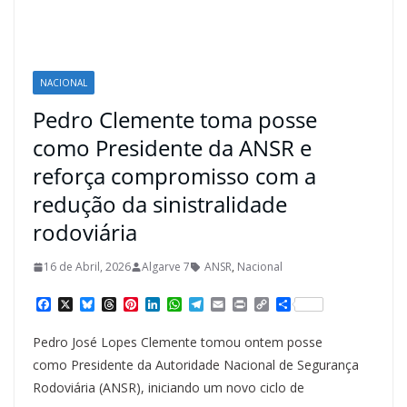
NACIONAL
Pedro Clemente toma posse
como Presidente da ANSR e
reforça compromisso com a
redução da sinistralidade
rodoviária
16 de Abril, 2026
Algarve 7
ANSR
,
Nacional
F
X
B
T
P
L
W
T
E
P
C
S
a
l
h
i
i
h
e
m
r
o
h
c
u
r
n
n
a
l
a
i
p
a
Pedro José Lopes Clemente tomou ontem posse
e
e
e
t
k
t
e
i
n
y
r
b
s
a
e
e
s
g
l
t
L
e
como Presidente da Autoridade Nacional de Segurança
o
k
d
r
d
A
r
i
Rodoviária (ANSR), iniciando um novo ciclo de
o
y
s
e
I
p
a
n
k
s
n
p
m
k