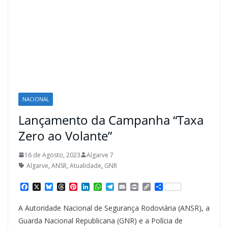
NACIONAL
Lançamento da Campanha “Taxa
Zero ao Volante”
16 de Agosto, 2023
Algarve 7
Algarve
,
ANSR
,
Atualidade
,
GNR
F
X
B
T
P
L
W
T
E
P
C
S
a
l
h
i
i
h
e
m
r
o
h
c
u
r
n
n
a
l
a
i
p
a
A Autoridade Nacional de Segurança Rodoviária (ANSR), a
e
e
e
t
k
t
e
i
n
y
r
b
s
a
e
e
s
g
l
t
L
e
Guarda Nacional Republicana (GNR) e a Polícia de
o
k
d
r
d
A
r
i