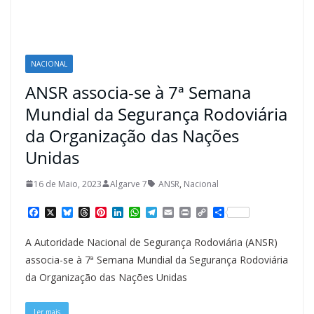
NACIONAL
ANSR associa-se à 7ª Semana
Mundial da Segurança Rodoviária
da Organização das Nações
Unidas
16 de Maio, 2023
Algarve 7
ANSR
,
Nacional
F
X
B
T
P
L
W
T
E
P
C
S
a
l
h
i
i
h
e
m
r
o
h
c
u
r
n
n
a
l
a
i
p
a
A Autoridade Nacional de Segurança Rodoviária (ANSR)
e
e
e
t
k
t
e
i
n
y
r
b
s
a
e
e
s
g
l
t
L
e
associa-se à 7ª Semana Mundial da Segurança Rodoviária
o
k
d
r
d
A
r
i
da Organização das Nações Unidas
o
y
s
e
I
p
a
n
k
s
n
p
m
k
t
Ler mais