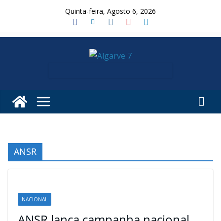
Skip
Quinta-feira, Agosto 6, 2026
to
content
ANSR
NACIONAL
ANSR lança campanha nacional