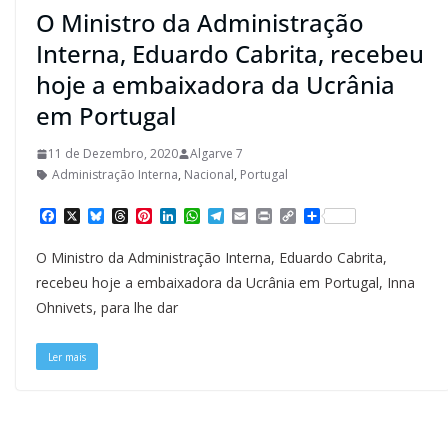
O Ministro da Administração
Interna, Eduardo Cabrita, recebeu
hoje a embaixadora da Ucrânia
em Portugal
11 de Dezembro, 2020
Algarve 7
Administração Interna
,
Nacional
,
Portugal
F
X
B
T
P
L
W
T
E
P
C
S
a
l
h
i
i
h
e
m
r
o
h
c
u
r
n
n
a
l
a
i
p
a
O Ministro da Administração Interna, Eduardo Cabrita,
e
e
e
t
k
t
e
i
n
y
r
b
s
a
e
e
s
g
l
t
L
e
recebeu hoje a embaixadora da Ucrânia em Portugal, Inna
o
k
d
r
d
A
r
i
Ohnivets, para lhe dar
o
y
s
e
I
p
a
n
k
s
n
p
m
k
t
Ler mais