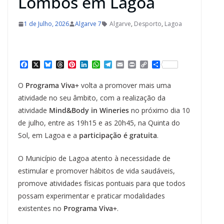
Lombos em Lagoa
1 de Julho, 2026
Algarve 7
Algarve
,
Desporto
,
Lagoa
F
X
B
T
P
L
W
T
E
P
C
S
a
l
h
i
i
h
e
m
r
o
h
c
u
r
n
n
a
l
a
i
p
a
O
Programa Viva+
volta a promover mais uma
e
e
e
t
k
t
e
i
n
y
r
b
s
a
e
e
s
g
l
t
L
e
atividade no seu âmbito, com a realização da
o
k
d
r
d
A
r
i
atividade
Mind&Body in Wineries
no próximo dia 10
o
y
s
e
I
p
a
n
k
s
n
p
m
k
de julho, entre as 19h15 e as 20h45, na Quinta do
t
Sol, em Lagoa e a
participação é gratuita
.
O Município de Lagoa atento à necessidade de
estimular e promover hábitos de vida saudáveis,
promove atividades físicas pontuais para que todos
possam experimentar e praticar modalidades
existentes no
Programa Viva+
.