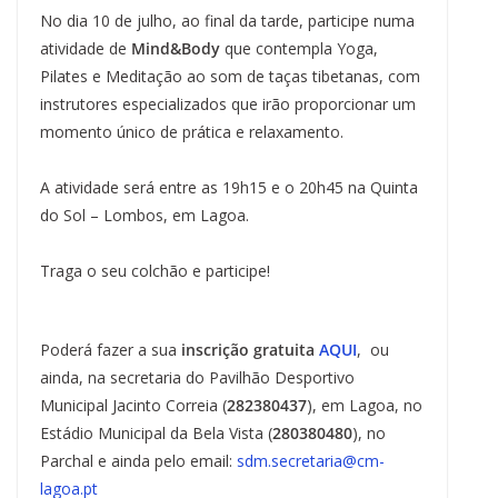
No dia 10 de julho, ao final da tarde, participe numa
atividade de
Mind&Body
que contempla Yoga,
Pilates e Meditação ao som de taças tibetanas, com
instrutores especializados que irão proporcionar um
momento único de prática e relaxamento.
A atividade será entre as 19h15 e o 20h45 na Quinta
do Sol – Lombos, em Lagoa.
Traga o seu colchão e participe!
Poderá fazer a sua
inscrição gratuita
AQUI
, ou
ainda, na secretaria do Pavilhão Desportivo
Municipal Jacinto Correia (
282380437
), em Lagoa, no
Estádio Municipal da Bela Vista (
280380480
), no
Parchal e ainda pelo email:
sdm.secretaria@cm-
lagoa.pt