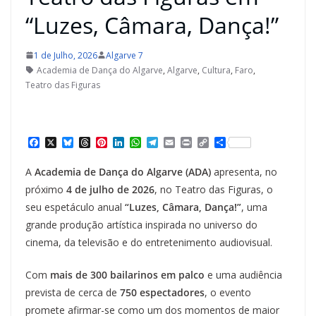
“Luzes, Câmara, Dança!”
1 de Julho, 2026
Algarve 7
Academia de Dança do Algarve
,
Algarve
,
Cultura
,
Faro
,
Teatro das Figuras
F
X
B
T
P
L
W
T
E
P
C
S
a
l
h
i
i
h
e
m
r
o
h
c
u
r
n
n
a
l
a
i
p
a
A
Academia de Dança do Algarve (ADA)
apresenta, no
e
e
e
t
k
t
e
i
n
y
r
b
s
a
e
e
s
g
l
t
L
e
próximo
4 de julho de 2026
, no Teatro das Figuras, o
o
k
d
r
d
A
r
i
seu espetáculo anual
“Luzes, Câmara, Dança!”
, uma
o
y
s
e
I
p
a
n
k
s
n
p
m
k
grande produção artística inspirada no universo do
t
cinema, da televisão e do entretenimento audiovisual.
Com
mais de 300 bailarinos em palco
e uma audiência
prevista de cerca de
750 espectadores
, o evento
promete afirmar-se como um dos momentos de maior