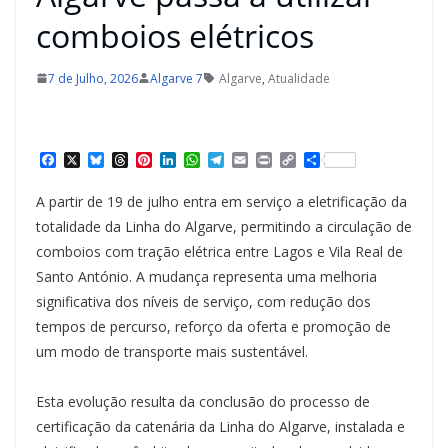
comboios elétricos
7 de Julho, 2026
Algarve 7
Algarve
,
Atualidade
F
X
B
T
P
L
W
T
E
P
C
S
a
l
h
i
i
h
e
m
r
o
h
c
u
r
n
n
a
l
a
i
p
a
A partir de 19 de julho entra em serviço a eletrificação da
e
e
e
t
k
t
e
i
n
y
r
b
s
a
e
e
s
g
l
t
L
e
totalidade da Linha do Algarve, permitindo a circulação de
o
k
d
r
d
A
r
i
comboios com tração elétrica entre Lagos e Vila Real de
o
y
s
e
I
p
a
n
k
s
n
p
m
k
Santo António. A mudança representa uma melhoria
t
significativa dos níveis de serviço, com redução dos
tempos de percurso, reforço da oferta e promoção de
um modo de transporte mais sustentável.
Esta evolução resulta da conclusão do processo de
certificação da catenária da Linha do Algarve, instalada e