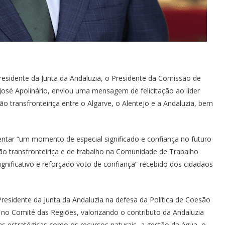
sidente da Junta da Andaluzia, o Presidente da Comissão de
sé Apolinário, enviou uma mensagem de felicitação ao líder
o transfronteiriça entre o Algarve, o Alentejo e a Andaluzia, bem
tar “um momento de especial significado e confiança no futuro
ão transfronteiriça e de trabalho na Comunidade de Trabalho
ignificativo e reforçado voto de confiança” recebido dos cidadãos
residente da Junta da Andaluzia na defesa da Política de Coesão
no Comité das Regiões, valorizando o contributo da Andaluzia
as estratégicas como os recursos naturais, a gestão da água, o