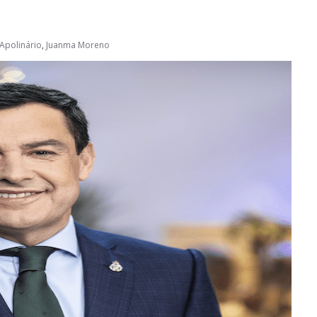
 Apolinário
,
Juanma Moreno