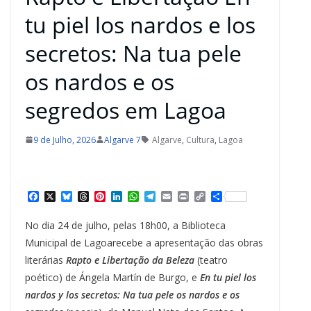
tu piel los nardos e los
secretos: Na tua pele
os nardos e os
segredos em Lagoa
9 de Julho, 2026
Algarve 7
Algarve
,
Cultura
,
Lagoa
F
X
B
T
P
L
W
T
E
P
C
S
a
l
h
i
i
h
e
m
r
o
h
c
u
r
n
n
a
l
a
i
p
a
No dia 24 de julho, pelas 18h00, a Biblioteca
e
e
e
t
k
t
e
i
n
y
r
b
s
a
e
e
s
g
l
t
L
e
Municipal de Lagoarecebe a apresentação das obras
o
k
d
r
d
A
r
i
literárias
Rapto e Libertação da Beleza
(teatro
o
y
s
e
I
p
a
n
k
s
n
p
m
k
poético) de Ángela Martín de Burgo, e
En tu piel los
t
nardos y los secretos: Na tua pele os nardos e os