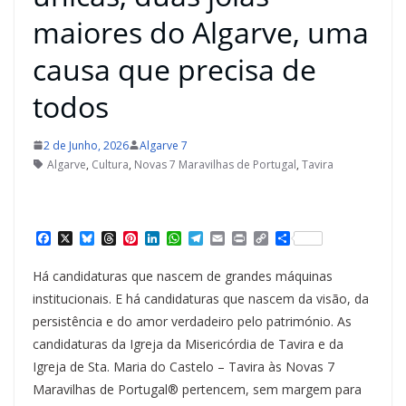
maiores do Algarve, uma
causa que precisa de
todos
2 de Junho, 2026
Algarve 7
Algarve
,
Cultura
,
Novas 7 Maravilhas de Portugal
,
Tavira
F
X
B
T
P
L
W
T
E
P
C
S
a
l
h
i
i
h
e
m
r
o
h
c
u
r
n
n
a
l
a
i
p
a
Há candidaturas que nascem de grandes máquinas
e
e
e
t
k
t
e
i
n
y
r
b
s
a
e
e
s
g
l
t
L
e
institucionais. E há candidaturas que nascem da visão, da
o
k
d
r
d
A
r
i
persistência e do amor verdadeiro pelo património. As
o
y
s
e
I
p
a
n
k
s
n
p
m
k
candidaturas da Igreja da Misericórdia de Tavira e da
t
Igreja de Sta. Maria do Castelo – Tavira às Novas 7
Maravilhas de Portugal® pertencem, sem margem para