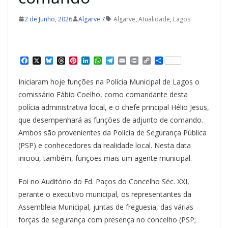
2 de Junho, 2026
Algarve 7
Algarve
,
Atualidade
,
Lagos
F
X
B
T
P
L
W
T
E
P
C
S
a
l
h
i
i
h
e
m
r
o
h
c
u
r
n
n
a
l
a
i
p
a
Iniciaram hoje funções na Polícia Municipal de Lagos o
e
e
e
t
k
t
e
i
n
y
r
b
s
a
e
e
s
g
l
t
L
e
comissário Fábio Coelho, como comandante desta
o
k
d
r
d
A
r
i
polícia administrativa local, e o chefe principal Hélio Jesus,
o
y
s
e
I
p
a
n
k
s
n
p
m
k
que desempenhará as funções de adjunto de comando.
t
Ambos são provenientes da Polícia de Segurança Pública
(PSP) e conhecedores da realidade local. Nesta data
iniciou, também, funções mais um agente municipal.
Foi no Auditório do Ed. Paços do Concelho Séc. XXI,
perante o executivo municipal, os representantes da
Assembleia Municipal, juntas de freguesia, das várias
forças de segurança com presença no concelho (PSP;