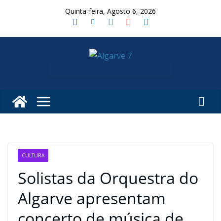
Skip
Quinta-feira, Agosto 6, 2026
to
content
CULTURA
Solistas da Orquestra do
Algarve apresentam
concerto de música de