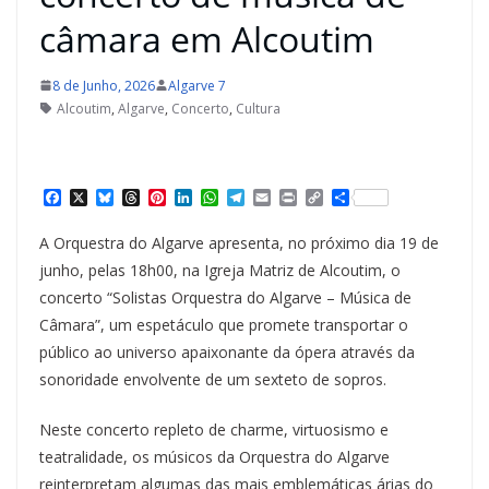
câmara em Alcoutim
8 de Junho, 2026
Algarve 7
Alcoutim
,
Algarve
,
Concerto
,
Cultura
F
X
B
T
P
L
W
T
E
P
C
S
a
l
h
i
i
h
e
m
r
o
h
c
u
r
n
n
a
l
a
i
p
a
A Orquestra do Algarve apresenta, no próximo dia 19 de
e
e
e
t
k
t
e
i
n
y
r
b
s
a
e
e
s
g
l
t
L
e
junho, pelas 18h00, na Igreja Matriz de Alcoutim, o
o
k
d
r
d
A
r
i
concerto “Solistas Orquestra do Algarve – Música de
o
y
s
e
I
p
a
n
k
s
n
p
m
k
Câmara”, um espetáculo que promete transportar o
t
público ao universo apaixonante da ópera através da
sonoridade envolvente de um sexteto de sopros.
Neste concerto repleto de charme, virtuosismo e
teatralidade, os músicos da Orquestra do Algarve
reinterpretam algumas das mais emblemáticas árias do