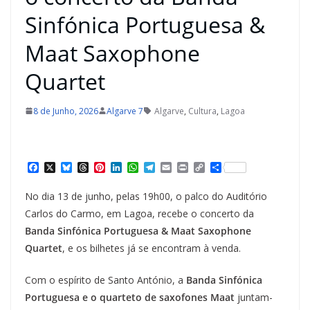
Sinfónica Portuguesa &
Maat Saxophone
Quartet
8 de Junho, 2026
Algarve 7
Algarve
,
Cultura
,
Lagoa
F
X
B
T
P
L
W
T
E
P
C
S
a
l
h
i
i
h
e
m
r
o
h
c
u
r
n
n
a
l
a
i
p
a
No dia 13 de junho, pelas 19h00, o palco do Auditório
e
e
e
t
k
t
e
i
n
y
r
b
s
a
e
e
s
g
l
t
L
e
Carlos do Carmo, em Lagoa, recebe o concerto da
o
k
d
r
d
A
r
i
Banda Sinfónica Portuguesa & Maat Saxophone
o
y
s
e
I
p
a
n
k
s
n
p
m
k
Quartet
, e os bilhetes já se encontram à venda.
t
Com o espírito de Santo António, a
Banda Sinfónica
Portuguesa e o quarteto de saxofones Maat
juntam-