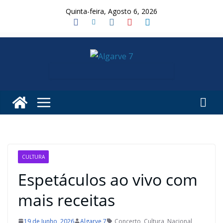
Skip
Quinta-feira, Agosto 6, 2026
to
content
CULTURA
Espetáculos ao vivo com
mais receitas
19 de Junho, 2026
Algarve 7
Concerto
,
Cultura
,
Nacional