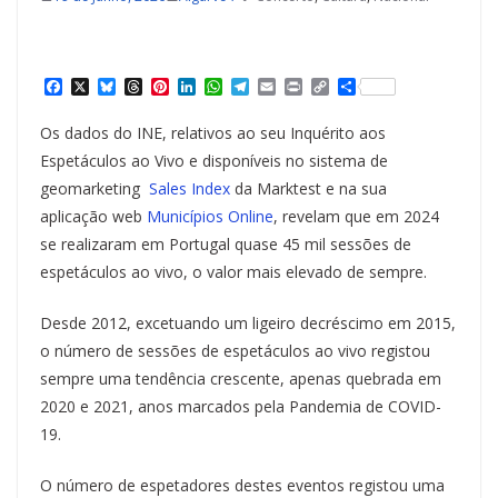
F
X
B
T
P
L
W
T
E
P
C
S
a
l
h
i
i
h
e
m
r
o
h
c
u
r
n
n
a
l
a
i
p
a
Os dados do INE, relativos ao seu Inquérito aos
e
e
e
t
k
t
e
i
n
y
r
b
s
a
e
e
s
g
l
t
L
e
Espetáculos ao Vivo e disponíveis no sistema de
o
k
d
r
d
A
r
i
geomarketing
Sales Index
da Marktest e na sua
o
y
s
e
I
p
a
n
k
s
n
p
m
k
aplicação web
Municípios Online
, revelam que em 2024
t
se realizaram em Portugal quase 45 mil sessões de
espetáculos ao vivo, o valor mais elevado de sempre.
Desde 2012, excetuando um ligeiro decréscimo em 2015,
o número de sessões de espetáculos ao vivo registou
sempre uma tendência crescente, apenas quebrada em
2020 e 2021, anos marcados pela Pandemia de COVID-
19.
O número de espetadores destes eventos registou uma