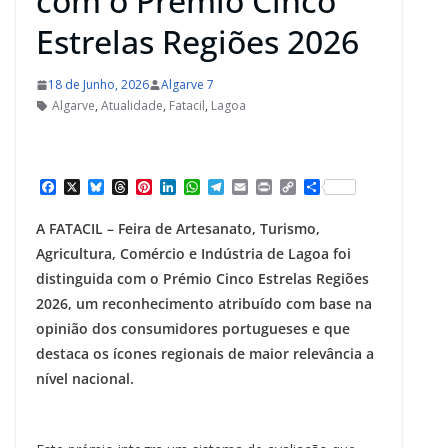
com o Prémio Cinco
Estrelas Regiões 2026
18 de Junho, 2026
Algarve 7
Algarve
,
Atualidade
,
Fatacil
,
Lagoa
F
X
B
T
P
L
W
T
E
P
C
S
a
l
h
i
i
h
e
m
r
o
h
c
u
r
n
n
a
l
a
i
p
a
A FATACIL – Feira de Artesanato, Turismo,
e
e
e
t
k
t
e
i
n
y
r
b
s
a
e
e
s
g
l
t
L
e
Agricultura, Comércio e Indústria de Lagoa foi
o
k
d
r
d
A
r
i
distinguida com o Prémio Cinco Estrelas Regiões
o
y
s
e
I
p
a
n
k
s
n
p
m
k
2026, um reconhecimento atribuído com base na
t
opinião dos consumidores portugueses e que
destaca os ícones regionais de maior relevância a
nível nacional.