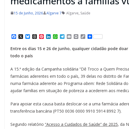
medicamentos a famílias v
15 de Junho, 2026
Algarve 7
Algarve
,
Saúde
F
X
B
T
P
L
W
T
E
P
C
S
a
l
h
i
i
h
e
m
r
o
h
c
u
r
n
n
a
l
a
i
p
a
Entre os dias 15 e 26 de junho, qualquer cidadão pode doa
e
e
e
t
k
t
e
i
n
y
r
b
s
a
e
e
s
g
l
t
L
e
todo o país
o
k
d
r
d
A
r
i
o
y
s
e
I
p
a
n
k
s
n
p
m
k
A 15.ª edição da Campanha solidária “Dê Troco a Quem Precisa
t
farmácias aderentes em todo o país, 39 delas no distrito de 
numa farmácia aderente ao Programa
abem:
Rede Solidária do
ajudar famílias em situação de pobreza a acederem aos medi
Para apoiar esta causa basta deslocar-se a uma farmácia ader
transferência bancária (PT50 0036 0000 9910 5914 8992 7).
Segundo relatório
“Acesso a Cuidados de Saúde” de 2025
, da 