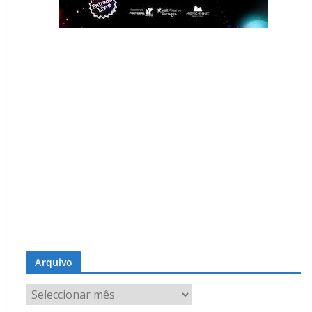
Arquivo
A
r