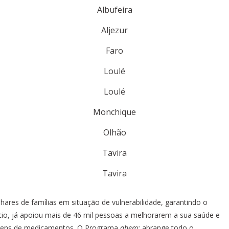
Albufeira
Aljezur
Faro
Loulé
Loulé
Monchique
Olhão
Tavira
Tavira
ares de famílias em situação de vulnerabilidade, garantindo o
io, já apoiou mais de 46 mil pessoas a melhorarem a sua saúde e
lagens de medicamentos. O Programa
abem:
abrange todo o