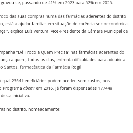
a agravou-se, passando de 41% em 2023 para 52% em 2025.
 troco das suas compras numa das farmácias aderentes do distrito
, está a ajudar famílias em situação de carência socioeconómica,
ça!”, explica Luís Ventura, Vice-Presidente da Câmara Municipal de
 Campanha “Dê Troco a Quem Precisa” nas farmácias aderentes do
ança a quem, todos os dias, enfrenta dificuldades para adquirir a
io Santos, farmacêutica da Farmácia Rogil.
 qual 2364 beneficiários podem aceder, sem custos, aos
 do Programa
abem:
em 2016, já foram dispensadas 177448
sta iniciativa.
ras no distrito, nomeadamente: