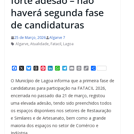
forte adesão – não
haverá segunda fase
de candidaturas
25 de Março, 2026
Algarve 7
Algarve
,
Atualidade
,
Fatacil
,
Lagoa
F
X
B
T
P
L
W
T
E
P
C
S
a
l
h
i
i
h
e
m
r
o
h
c
u
r
n
n
a
l
a
i
p
a
O Município de Lagoa informa que a primeira fase de
e
e
e
t
k
t
e
i
n
y
r
b
s
a
e
e
s
g
l
t
L
e
candidaturas para participação na FATACIL 2026,
o
k
d
r
d
A
r
i
encerrada no passado dia 21 de março, registou
o
y
s
e
I
p
a
n
k
s
n
p
m
k
uma elevada adesão, tendo sido preenchidos todos
t
os espaços disponíveis nos setores de Restauração
e Similares e de Artesanato, bem como a grande
maioria dos espaços no setor de Comércio e
Indústria.