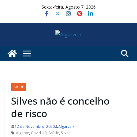
Skip
Sexta-feira, Agosto 7, 2026
to
content
SAÚDE
Silves não é concelho
de risco
12 de Novembro, 2020
Algarve 7
Algarve
,
Covid-19
,
Saúde
,
Silves