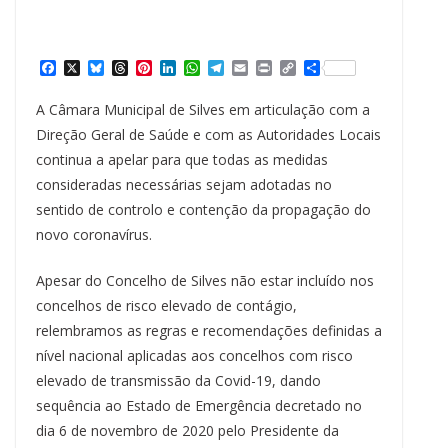
F
X
B
T
P
L
W
T
E
P
C
S
a
l
h
i
i
h
e
m
r
o
h
c
u
r
n
n
a
l
a
i
p
a
A Câmara Municipal de Silves em articulação com a
e
e
e
t
k
t
e
i
n
y
r
b
s
a
e
e
s
g
l
t
L
e
Direção Geral de Saúde e com as Autoridades Locais
o
k
d
r
d
A
r
i
continua a apelar para que todas as medidas
o
y
s
e
I
p
a
n
k
s
n
p
m
k
consideradas necessárias sejam adotadas no
t
sentido de controlo e contenção da propagação do
novo coronavírus.
Apesar do Concelho de Silves não estar incluído nos
concelhos de risco elevado de contágio,
relembramos as regras e recomendações definidas a
nível nacional aplicadas aos concelhos com risco
elevado de transmissão da Covid-19, dando
sequência ao Estado de Emergência decretado no
dia 6 de novembro de 2020 pelo Presidente da