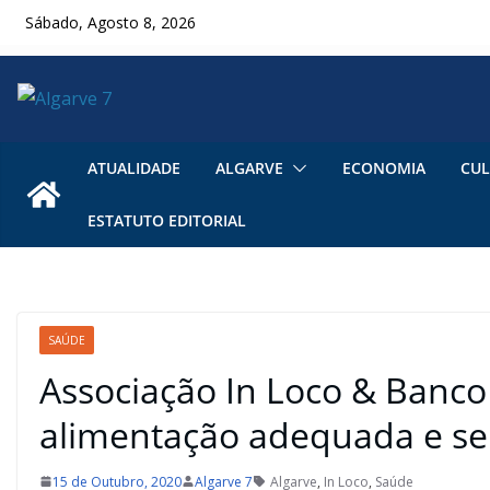
Skip
Sábado, Agosto 8, 2026
to
content
ATUALIDADE
ALGARVE
ECONOMIA
CUL
ESTATUTO EDITORIAL
SAÚDE
Associação In Loco & Banco
alimentação adequada e se
15 de Outubro, 2020
Algarve 7
Algarve
,
In Loco
,
Saúde