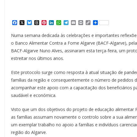
F
X
B
T
P
L
W
T
E
P
C
S
a
l
h
i
i
h
e
m
r
o
h
c
u
r
n
n
a
l
a
i
p
a
Numa semana dedicada às celebrações e importantes reflexões
e
e
e
t
k
t
e
i
n
y
r
b
s
a
e
e
s
g
l
t
L
e
o Banco Alimentar Contra a Fome Algarve (BACF-Algarve), pela
o
k
d
r
d
A
r
i
BACF-Algarve Nuno Alves, assinaram esta terça-feira, um prot
o
y
s
e
I
p
a
n
k
s
n
p
m
k
estreitar nos últimos anos.
t
Este protocolo surge como resposta à atual situação de pande
famílias da região e consequentemente o número de pedidos d
acompanhar este apoio com a capacitação dos beneficiários par
saudável e económica.
Visto que um dos objetivos do projeto de educação alimentar 
as famílias assumam novamente o controlo sobre a sua aliment
um exemplar trabalho no apoio a famílias e indivíduos carencia
região do Algarve.