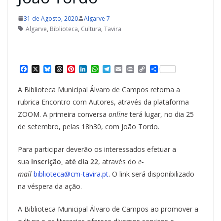
31 de Agosto, 2020
Algarve 7
Algarve
,
Biblioteca
,
Cultura
,
Tavira
F
X
B
T
P
L
W
T
E
P
C
S
a
l
h
i
i
h
e
m
r
o
h
c
u
r
n
n
a
l
a
i
p
a
A Biblioteca Municipal Álvaro de Campos retoma a
e
e
e
t
k
t
e
i
n
y
r
b
s
a
e
e
s
g
l
t
L
e
rubrica Encontro com Autores, através da plataforma
o
k
d
r
d
A
r
i
ZOOM. A primeira conversa
online
terá lugar, no dia 25
o
y
s
e
I
p
a
n
k
s
n
p
m
k
de setembro, pelas 18h30, com João Tordo.
t
Para participar deverão os interessados efetuar a
sua
inscrição, até dia 22
, através do
e-
mail
biblioteca@cm-tavira.pt
. O link será disponibilizado
na véspera da ação.
A Biblioteca Municipal Álvaro de Campos ao promover a