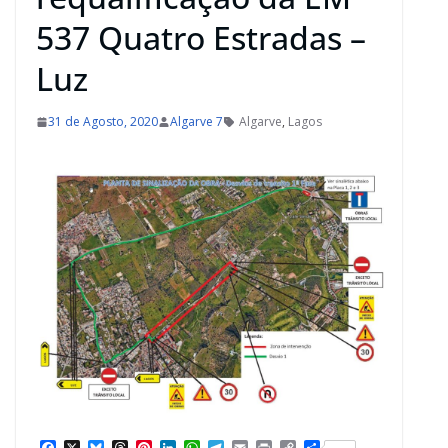
537 Quatro Estradas –
Luz
31 de Agosto, 2020
Algarve 7
Algarve
,
Lagos
F
X
B
T
P
L
W
T
E
P
C
S