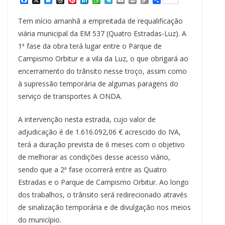
a
l
h
i
i
h
e
m
r
o
h
c
u
r
n
n
a
l
a
i
p
a
Tem início amanhã a empreitada de requalificação
e
e
e
t
k
t
e
i
n
y
r
b
s
a
e
e
s
g
l
t
L
e
viária municipal da EM 537 (Quatro Estradas-Luz). A
o
k
d
r
d
A
r
i
1ª fase da obra terá lugar entre o Parque de
o
y
s
e
I
p
a
n
k
s
n
p
m
k
Campismo Orbitur e a vila da Luz, o que obrigará ao
t
encerramento do trânsito nesse troço, assim como
à supressão temporária de algumas paragens do
serviço de transportes A ONDA.
A intervenção nesta estrada, cujo valor de
adjudicação é de 1.616.092,06 € acrescido do IVA,
terá a duração prevista de 6 meses com o objetivo
de melhorar as condições desse acesso viário,
sendo que a 2ª fase ocorrerá entre as Quatro
Estradas e o Parque de Campismo Orbitur. Ao longo
dos trabalhos, o trânsito será redirecionado através
de sinalização temporária e de divulgação nos meios
do município.