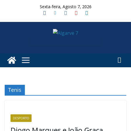
Skip
Sexta-feira, Agosto 7, 2026
to
content
Tenis
DESPORTO
Diogo Marques e João Graça