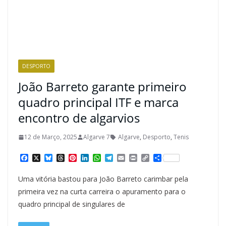
DESPORTO
João Barreto garante primeiro
quadro principal ITF e marca
encontro de algarvios
12 de Março, 2025
Algarve 7
Algarve
,
Desporto
,
Tenis
F
X
B
T
P
L
W
T
E
P
C
S
a
l
h
i
i
h
e
m
r
o
h
c
u
r
n
n
a
l
a
i
p
a
Uma vitória bastou para João Barreto carimbar pela
e
e
e
t
k
t
e
i
n
y
r
b
s
a
e
e
s
g
l
t
L
e
primeira vez na curta carreira o apuramento para o
o
k
d
r
d
A
r
i
quadro principal de singulares de
o
y
s
e
I
p
a
n
k
s
n
p
m
k
t