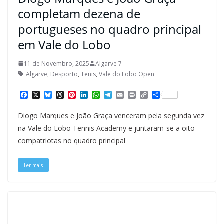
completam dezena de
portugueses no quadro principal
em Vale do Lobo
11 de Novembro, 2025
Algarve 7
Algarve
,
Desporto
,
Tenis
,
Vale do Lobo Open
F
X
B
T
P
L
W
T
E
P
C
S
a
l
h
i
i
h
e
m
r
o
h
c
u
r
n
n
a
l
a
i
p
a
Diogo Marques e João Graça venceram pela segunda vez
e
e
e
t
k
t
e
i
n
y
r
b
s
a
e
e
s
g
l
t
L
e
na Vale do Lobo Tennis Academy e juntaram-se a oito
o
k
d
r
d
A
r
i
compatriotas no quadro principal
o
y
s
e
I
p
a
n
k
s
n
p
m
k
t
Ler mais