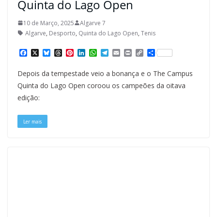
Quinta do Lago Open
10 de Março, 2025
Algarve 7
Algarve
,
Desporto
,
Quinta do Lago Open
,
Tenis
F
X
B
T
P
L
W
T
E
P
C
S
a
l
h
i
i
h
e
m
r
o
h
c
u
r
n
n
a
l
a
i
p
a
Depois da tempestade veio a bonança e o The Campus
e
e
e
t
k
t
e
i
n
y
r
b
s
a
e
e
s
g
l
t
L
e
Quinta do Lago Open coroou os campeões da oitava
o
k
d
r
d
A
r
i
edição:
o
y
s
e
I
p
a
n
k
s
n
p
m
k
t
Ler mais