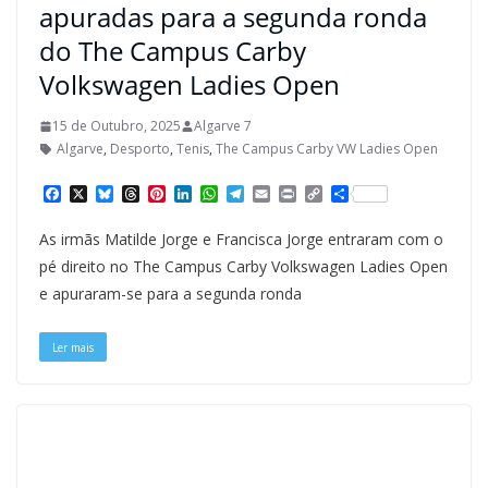
apuradas para a segunda ronda
do The Campus Carby
Volkswagen Ladies Open
15 de Outubro, 2025
Algarve 7
Algarve
,
Desporto
,
Tenis
,
The Campus Carby VW Ladies Open
F
X
B
T
P
L
W
T
E
P
C
S
a
l
h
i
i
h
e
m
r
o
h
c
u
r
n
n
a
l
a
i
p
a
As irmãs Matilde Jorge e Francisca Jorge entraram com o
e
e
e
t
k
t
e
i
n
y
r
b
s
a
e
e
s
g
l
t
L
e
pé direito no The Campus Carby Volkswagen Ladies Open
o
k
d
r
d
A
r
i
e apuraram-se para a segunda ronda
o
y
s
e
I
p
a
n
k
s
n
p
m
k
t
Ler mais