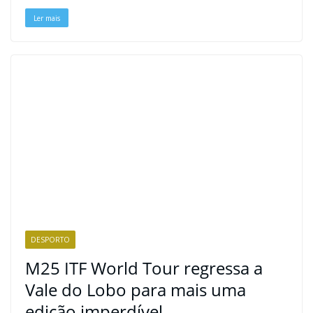
t
Ler mais
DESPORTO
M25 ITF World Tour regressa a
Vale do Lobo para mais uma
edição imperdível