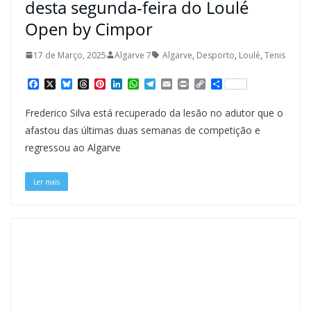
desta segunda-feira do Loulé
Open by Cimpor
17 de Março, 2025
Algarve 7
Algarve
,
Desporto
,
Loulé
,
Tenis
F
X
B
T
P
L
W
T
E
P
C
S
a
l
h
i
i
h
e
m
r
o
h
c
u
r
n
n
a
l
a
i
p
a
Frederico Silva está recuperado da lesão no adutor que o
e
e
e
t
k
t
e
i
n
y
r
b
s
a
e
e
s
g
l
t
L
e
afastou das últimas duas semanas de competição e
o
k
d
r
d
A
r
i
regressou ao Algarve
o
y
s
e
I
p
a
n
k
s
n
p
m
k
t
Ler mais