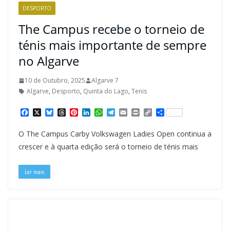
DESPORTO
The Campus recebe o torneio de
ténis mais importante de sempre
no Algarve
10 de Outubro, 2025
Algarve 7
Algarve
,
Desporto
,
Quinta do Lago
,
Tenis
F
X
B
T
P
L
W
T
E
P
C
S
a
l
h
i
i
h
e
m
r
o
h
c
u
r
n
n
a
l
a
i
p
a
O The Campus Carby Volkswagen Ladies Open continua a
e
e
e
t
k
t
e
i
n
y
r
b
s
a
e
e
s
g
l
t
L
e
crescer e à quarta edição será o torneio de ténis mais
o
k
d
r
d
A
r
i
o
y
s
e
I
p
a
n
k
s
n
p
m
k
Ler mais
t