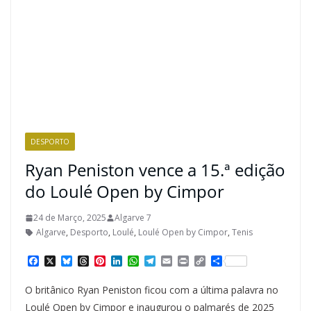
DESPORTO
Ryan Peniston vence a 15.ª edição
do Loulé Open by Cimpor
24 de Março, 2025
Algarve 7
Algarve
,
Desporto
,
Loulé
,
Loulé Open by Cimpor
,
Tenis
F
X
B
T
P
L
W
T
E
P
C
S
a
l
h
i
i
h
e
m
r
o
h
c
u
r
n
n
a
l
a
i
p
a
O britânico Ryan Peniston ficou com a última palavra no
e
e
e
t
k
t
e
i
n
y
r
b
s
a
e
e
s
g
l
t
L
e
Loulé Open by Cimpor e inaugurou o palmarés de 2025