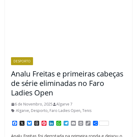
DESPORTO
Analu Freitas e primeiras cabeças
de série eliminadas no Faro
Ladies Open
6 de Novembro, 2025
Algarve 7
Algarve
,
Desporto
,
Faro Ladies Open
,
Tenis
F
X
B
T
P
L
W
T
E
P
C
S
a
l
h
i
i
h
e
m
r
o
h
c
u
r
n
n
a
l
a
i
p
a
Analu Freitas foi derrotada na primeira ronda e deixou o