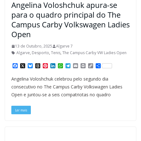
Angelina Voloshchuk apura-se
para o quadro principal do The
Campus Carby Volkswagen Ladies
Open
13 de Outubro, 2025
Algarve 7
Algarve
,
Desporto
,
Tenis
,
The Campus Carby VW Ladies Open
F
X
B
T
P
L
W
T
E
P
C
S
a
l
h
i
i
h
e
m
r
o
h
c
u
r
n
n
a
l
a
i
p
a
Angelina Voloshchuk celebrou pelo segundo dia
e
e
e
t
k
t
e
i
n
y
r
b
s
a
e
e
s
g
l
t
L
e
consecutivo no The Campus Carby Volkswagen Ladies
o
k
d
r
d
A
r
i
Open e juntou-se a seis compatriotas no quadro
o
y
s
e
I
p
a
n
k
s
n
p
m
k
t
Ler mais