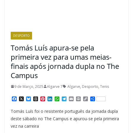
DESPORTO
Tomás Luís apura-se pela
primeira vez para umas meias-
finais após jornada dupla no The
Campus
9 de Março, 2025
Algarve 7
Algarve
,
Desporto
,
Tenis
F
X
B
T
P
L
W
T
E
P
C
S
a
l
h
i
i
h
e
m
r
o
h
c
u
r
n
n
a
l
a
i
p
a
Tomás Luís foi o resistente português da jornada dupla
e
e
e
t
k
t
e
i
n
y
r
b
s
a
e
e
s
g
l
t
L
e
deste sábado no The Campus e apurou-se pela primeira
o
k
d
r
d
A
r
i
vez na carreira
o
y
s
e
I
p
a
n
k
s
n
p
m
k