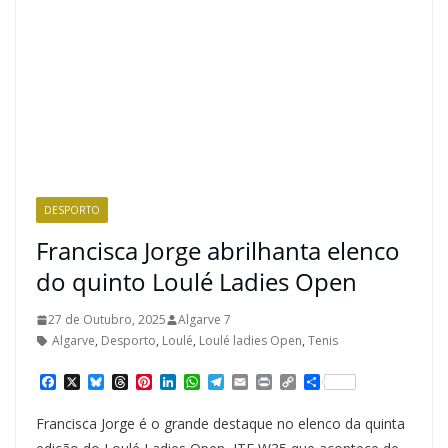
DESPORTO
Francisca Jorge abrilhanta elenco
do quinto Loulé Ladies Open
27 de Outubro, 2025
Algarve 7
Algarve
,
Desporto
,
Loulé
,
Loulé ladies Open
,
Tenis
F
X
B
T
P
L
W
T
E
P
C
S
a
l
h
i
i
h
e
m
r
o
h
c
u
r
n
n
a
l
a
i
p
a
Francisca Jorge é o grande destaque no elenco da quinta
e
e
e
t
k
t
e
i
n
y
r
b
s
a
e
e
s
g
l
t
L
e