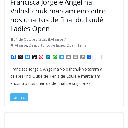
Francisca Jorge e Angelina
Voloshchuk marcam encontro
nos quartos de final do Loulé
Ladies Open
31 de Outubro, 2025
Algarve 7
Algarve
,
Desporto
,
Loulé ladies Open
,
Tenis
F
X
B
T
P
L
W
T
E
P
C
S
a
l
h
i
i
h
e
m
r
o
h
c
u
r
n
n
a
l
a
i
p
a
Francisca Jorge e Angelina Voloshchuk voltaram a
e
e
e
t
k
t
e
i
n
y
r
b
s
a
e
e
s
g
l
t
L
e
celebrar no Clube de Ténis de Loulé e marcaram
o
k
d
r
d
A
r
i
encontro nos quartos de final de singulares
o
y
s
e
I
p
a
n
k
s
n
p
m
k
t
Ler mais