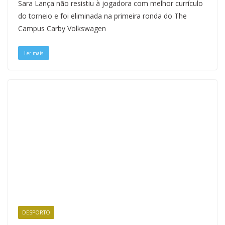
Sara Lança não resistiu à jogadora com melhor currículo
e
e
e
t
k
t
e
i
n
y
r
b
s
a
e
e
s
g
l
t
L
e
do torneio e foi eliminada na primeira ronda do The
o
k
d
r
d
A
r
i
Campus Carby Volkswagen
o
y
s
e
I
p
a
n
k
s
n
p
m
k
t
Ler mais
DESPORTO