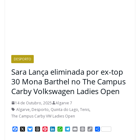
DESPORTO
Sara Lança eliminada por ex-top
30 Mona Barthel no The Campus
Carby Volkswagen Ladies Open
14 de Outubro, 2025
Algarve 7
Algarve
,
Desporto
,
Quinta do Lago
,
Tenis
,
The Campus Carby VW Ladies Open
F
X
B
T
P
L
W
T
E
P
C
S
a
l
h
i
i
h
e
m
r
o
h
c
u
r
n
n
a
l
a
i
p
a