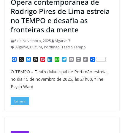
Ópera contemporânea de
Rodrigo Pires de Lima estreia
no TEMPO e desafia as
fronteiras da mente
6 de Novembro, 2025
Algarve 7
Algarve
,
Cultura
,
Portimão
,
Teatro Tempo
F
X
B
T
P
L
W
T
E
P
C
S
a
l
h
i
i
h
e
m
r
o
h
c
u
r
n
n
a
l
a
i
p
a
O TEMPO – Teatro Municipal de Portimão estreia,
e
e
e
t
k
t
e
i
n
y
r
b
s
a
e
e
s
g
l
t
L
e
no dia 15 de novembro de 2025, às 21h00, “The
o
k
d
r
d
A
r
i
Psych Ward
o
y
s
e
I
p
a
n
k
s
n
p
m
k
t
Ler mais