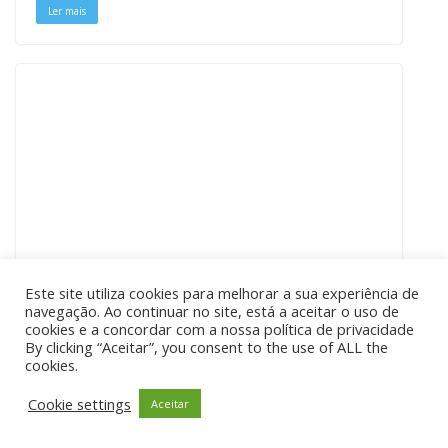
Ler mais
Este site utiliza cookies para melhorar a sua experiência de
navegação. Ao continuar no site, está a aceitar o uso de
CULTURA
cookies e a concordar com a nossa política de privacidade
Café Concerto do TEMPO
By clicking “Aceitar”, you consent to the use of ALL the
cookies.
recebe apresentação do livro
Cookie settings
Aceitar
de Maria da Graça Ventura
“Por Este Mar Adentro”