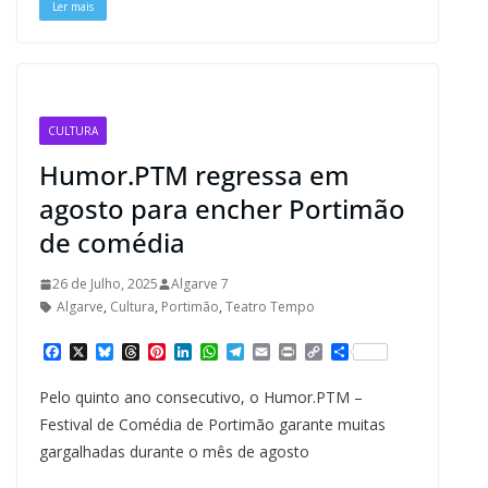
Ler mais
CULTURA
Humor.PTM regressa em
agosto para encher Portimão
de comédia
26 de Julho, 2025
Algarve 7
Algarve
,
Cultura
,
Portimão
,
Teatro Tempo
F
X
B
T
P
L
W
T
E
P
C
S
a
l
h
i
i
h
e
m
r
o
h
c
u
r
n
n
a
l
a
i
p
a
Pelo quinto ano consecutivo, o Humor.PTM –
e
e
e
t
k
t
e
i
n
y
r
b
s
a
e
e
s
g
l
t
L
e
Festival de Comédia de Portimão garante muitas
o
k
d
r
d
A
r
i
gargalhadas durante o mês de agosto
o
y
s
e
I
p
a
n
k
s
n
p
m
k