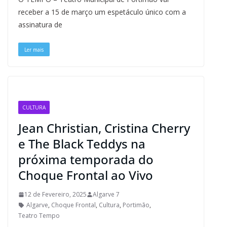
e
e
e
t
k
t
e
i
n
y
r
b
s
a
e
e
s
g
l
t
L
e
receber a 15 de março um espetáculo único com a
o
k
d
r
d
A
r
i
assinatura de
o
y
s
e
I
p
a
n
k
s
n
p
m
k
t
Ler mais
CULTURA
Jean Christian, Cristina Cherry
e The Black Teddys na
próxima temporada do
Choque Frontal ao Vivo
12 de Fevereiro, 2025
Algarve 7
Algarve
,
Choque Frontal
,
Cultura
,
Portimão
,
Teatro Tempo