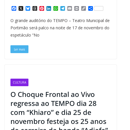
F
X
B
T
P
L
W
T
E
P
C
S
a
l
h
i
i
h
e
m
r
o
h
c
u
r
n
n
a
l
a
i
p
a
O grande auditório do TEMPO – Teatro Municipal de
e
e
e
t
k
t
e
i
n
y
r
b
s
a
e
e
s
g
l
t
L
e
Portimão será palco na noite de 17 de novembro do
o
k
d
r
d
A
r
i
espetáculo “No
o
y
s
e
I
p
a
n
k
s
n
p
m
k
t
Ler mais
CULTURA
O Choque Frontal ao Vivo
regressa ao TEMPO dia 28
com “Khiaro” e dia 25 de
novembro festeja os 25 anos