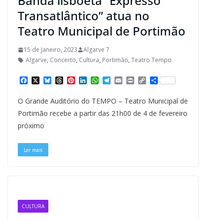
Banda lisboeta “Expresso
Transatlântico” atua no
Teatro Municipal de Portimão
15 de Janeiro, 2023
Algarve 7
Algarve
,
Concerto
,
Cultura
,
Portimão
,
Teatro Tempo
F
X
B
T
P
L
W
T
E
P
C
S
a
l
h
i
i
h
e
m
r
o
h
c
u
r
n
n
a
l
a
i
p
a
O Grande Auditório do TEMPO – Teatro Municipal de
e
e
e
t
k
t
e
i
n
y
r
b
s
a
e
e
s
g
l
t
L
e
Portimão recebe a partir das 21h00 de 4 de fevereiro
o
k
d
r
d
A
r
i
próximo
o
y
s
e
I
p
a
n
k
s
n
p
m
k
t
Ler mais
CULTURA