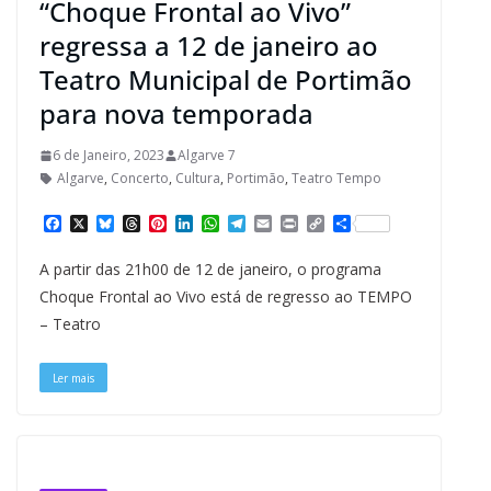
“Choque Frontal ao Vivo”
regressa a 12 de janeiro ao
Teatro Municipal de Portimão
para nova temporada
6 de Janeiro, 2023
Algarve 7
Algarve
,
Concerto
,
Cultura
,
Portimão
,
Teatro Tempo
F
X
B
T
P
L
W
T
E
P
C
S
a
l
h
i
i
h
e
m
r
o
h
c
u
r
n
n
a
l
a
i
p
a
A partir das 21h00 de 12 de janeiro, o programa
e
e
e
t
k
t
e
i
n
y
r
b
s
a
e
e
s
g
l
t
L
e
Choque Frontal ao Vivo está de regresso ao TEMPO
o
k
d
r
d
A
r
i
– Teatro
o
y
s
e
I
p
a
n
k
s
n
p
m
k
t
Ler mais