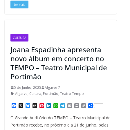
t
Ler mais
CULTURA
Joana Espadinha apresenta
novo álbum em concerto no
TEMPO – Teatro Municipal de
Portimão
5 de Junho, 2025
Algarve 7
Algarve
,
Cultura
,
Portimão
,
Teatro Tempo
F
X
B
T
P
L
W
T
E
P
C
S
a
l
h
i
i
h
e
m
r
o
h
c
u
r
n
n
a
l
a
i
p
a
O Grande Auditório do TEMPO – Teatro Municipal de
e
e
e
t
k
t
e
i
n
y
r
b
s
a
e
e
s
g
l
t
L
e
Portimão recebe, no próximo dia 21 de junho, pelas
o
k
d
r
d
A
r
i