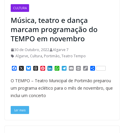
CULTURA
Música, teatro e dança
marcam programação do
TEMPO em novembro
30 de Outubro, 2022
Algarve 7
Algarve
,
Cultura
,
Portimão
,
Teatro Tempo
F
X
B
T
P
L
W
T
E
P
C
S
a
l
h
i
i
h
e
m
r
o
h
c
u
r
n
n
a
l
a
i
p
a
O TEMPO – Teatro Municipal de Portimão preparou
e
e
e
t
k
t
e
i
n
y
r
b
s
a
e
e
s
g
l
t
L
e
um programa eclético para o mês de novembro, que
o
k
d
r
d
A
r
i
inclui um concerto
o
y
s
e
I
p
a
n
k
s
n
p
m
k
t
Ler mais