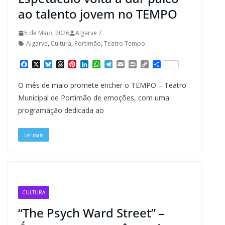
ao talento jovem no TEMPO
5 de Maio, 2026
Algarve 7
Algarve
,
Cultura
,
Portimão
,
Teatro Tempo
F
X
B
T
P
L
W
T
E
P
C
S
a
l
h
i
i
h
e
m
r
o
h
c
u
r
n
n
a
l
a
i
p
a
O mês de maio promete encher o TEMPO – Teatro
e
e
e
t
k
t
e
i
n
y
r
b
s
a
e
e
s
g
l
t
L
e
Municipal de Portimão de emoções, com uma
o
k
d
r
d
A
r
i
programação dedicada ao
o
y
s
e
I
p
a
n
k
s
n
p
m
k
t
Ler mais
CULTURA
“The Psych Ward Street” –