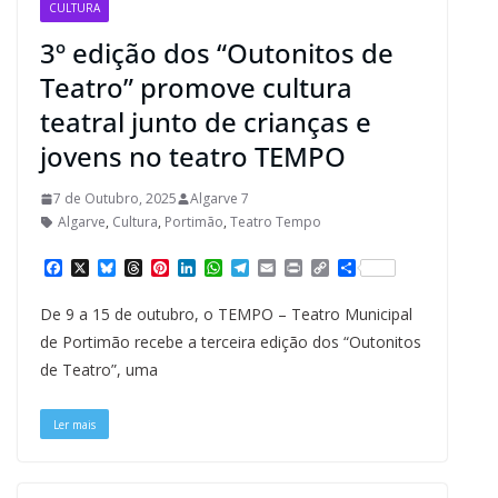
CULTURA
3º edição dos “Outonitos de
Teatro” promove cultura
teatral junto de crianças e
jovens no teatro TEMPO
7 de Outubro, 2025
Algarve 7
Algarve
,
Cultura
,
Portimão
,
Teatro Tempo
F
X
B
T
P
L
W
T
E
P
C
S
a
l
h
i
i
h
e
m
r
o
h
c
u
r
n
n
a
l
a
i
p
a
De 9 a 15 de outubro, o TEMPO – Teatro Municipal
e
e
e
t
k
t
e
i
n
y
r
b
s
a
e
e
s
g
l
t
L
e
de Portimão recebe a terceira edição dos “Outonitos
o
k
d
r
d
A
r
i
de Teatro”, uma
o
y
s
e
I
p
a
n
k
s
n
p
m
k
t
Ler mais