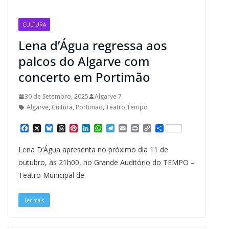
CULTURA
Lena d’Água regressa aos
palcos do Algarve com
concerto em Portimão
30 de Setembro, 2025
Algarve 7
Algarve
,
Cultura
,
Portimão
,
Teatro Tempo
F
X
B
T
P
L
W
T
E
P
C
S
a
l
h
i
i
h
e
m
r
o
h
c
u
r
n
n
a
l
a
i
p
a
Lena D’Água apresenta no próximo dia 11 de
e
e
e
t
k
t
e
i
n
y
r
b
s
a
e
e
s
g
l
t
L
e
outubro, às 21h00, no Grande Auditório do TEMPO –
o
k
d
r
d
A
r
i
Teatro Municipal de
o
y
s
e
I
p
a
n
k
s
n
p
m
k
t
Ler mais