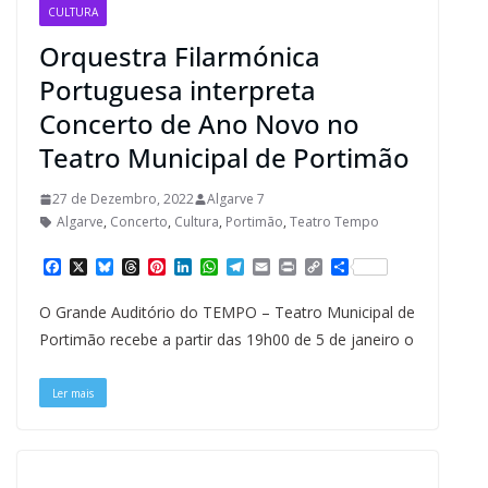
CULTURA
Orquestra Filarmónica
Portuguesa interpreta
Concerto de Ano Novo no
Teatro Municipal de Portimão
27 de Dezembro, 2022
Algarve 7
Algarve
,
Concerto
,
Cultura
,
Portimão
,
Teatro Tempo
F
X
B
T
P
L
W
T
E
P
C
S
a
l
h
i
i
h
e
m
r
o
h
c
u
r
n
n
a
l
a
i
p
a
O Grande Auditório do TEMPO – Teatro Municipal de
e
e
e
t
k
t
e
i
n
y
r
b
s
a
e
e
s
g
l
t
L
e
Portimão recebe a partir das 19h00 de 5 de janeiro o
o
k
d
r
d
A
r
i
o
y
s
e
I
p
a
n
k
s
n
p
m
k
Ler mais
t