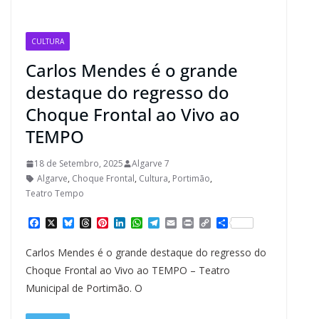
CULTURA
Carlos Mendes é o grande
destaque do regresso do
Choque Frontal ao Vivo ao
TEMPO
18 de Setembro, 2025
Algarve 7
Algarve
,
Choque Frontal
,
Cultura
,
Portimão
,
Teatro Tempo
F
X
B
T
P
L
W
T
E
P
C
S
a
l
h
i
i
h
e
m
r
o
h
c
u
r
n
n
a
l
a
i
p
a
Carlos Mendes é o grande destaque do regresso do
e
e
e
t
k
t
e
i
n
y
r
b
s
a
e
e
s
g
l
t
L
e
Choque Frontal ao Vivo ao TEMPO – Teatro
o
k
d
r
d
A
r
i
Municipal de Portimão. O
o
y
s
e
I
p
a
n
k
s
n
p
m
k
t