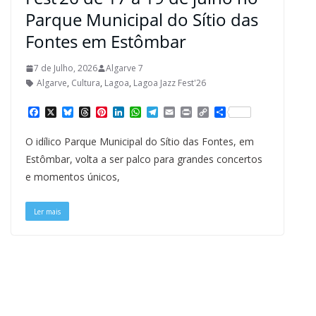
Parque Municipal do Sítio das
Fontes em Estômbar
7 de Julho, 2026
Algarve 7
Algarve
,
Cultura
,
Lagoa
,
Lagoa Jazz Fest'26
F
X
B
T
P
L
W
T
E
P
C
S
a
l
h
i
i
h
e
m
r
o
h
c
u
r
n
n
a
l
a
i
p
a
O idílico Parque Municipal do Sítio das Fontes, em
e
e
e
t
k
t
e
i
n
y
r
b
s
a
e
e
s
g
l
t
L
e
Estômbar, volta a ser palco para grandes concertos
o
k
d
r
d
A
r
i
e momentos únicos,
o
y
s
e
I
p
a
n
k
s
n
p
m
k
t
Ler mais