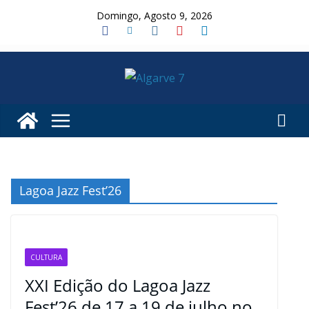
Skip
Domingo, Agosto 9, 2026
to
content
Lagoa Jazz Fest’26
CULTURA
XXI Edição do Lagoa Jazz
Fest’26 de 17 a 19 de julho no