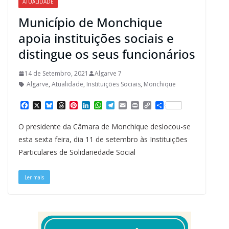
ATUALIDADE
Município de Monchique
apoia instituições sociais e
distingue os seus funcionários
14 de Setembro, 2021
Algarve 7
Algarve
,
Atualidade
,
Instituições Sociais
,
Monchique
F
X
B
T
P
L
W
T
E
P
C
S
a
l
h
i
i
h
e
m
r
o
h
c
u
r
n
n
a
l
a
i
p
a
O presidente da Câmara de Monchique deslocou-se
e
e
e
t
k
t
e
i
n
y
r
b
s
a
e
e
s
g
l
t
L
e
esta sexta feira, dia 11 de setembro às Instituições
o
k
d
r
d
A
r
i
Particulares de Solidariedade Social
o
y
s
e
I
p
a
n
k
s
n
p
m
k
t
Ler mais