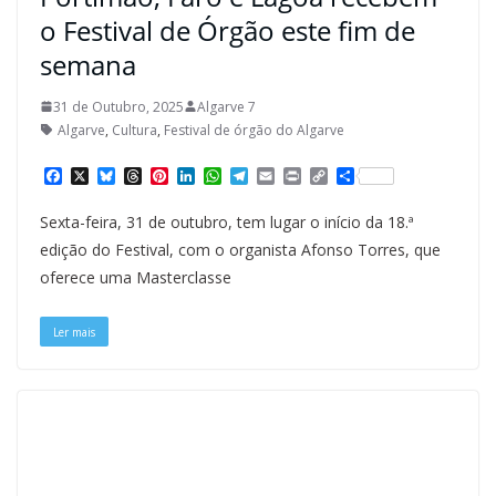
o Festival de Órgão este fim de
semana
31 de Outubro, 2025
Algarve 7
Algarve
,
Cultura
,
Festival de órgão do Algarve
F
X
B
T
P
L
W
T
E
P
C
S
a
l
h
i
i
h
e
m
r
o
h
c
u
r
n
n
a
l
a
i
p
a
Sexta-feira, 31 de outubro, tem lugar o início da 18.ª
e
e
e
t
k
t
e
i
n
y
r
b
s
a
e
e
s
g
l
t
L
e
edição do Festival, com o organista Afonso Torres, que
o
k
d
r
d
A
r
i
oferece uma Masterclasse
o
y
s
e
I
p
a
n
k
s
n
p
m
k
t
Ler mais