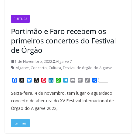
CULTURA
Portimão e Faro recebem os
primeiros concertos do Festival
de Órgão
1 de Novembro, 2022
Algarve 7
Algarve
,
Concerto
,
Cultura
,
Festival de órgão do Algarve
F
X
B
T
P
L
W
T
E
P
C
S
a
l
h
i
i
h
e
m
r
o
h
c
u
r
n
n
a
l
a
i
p
a
Sexta-feira, 4 de novembro, tem lugar o aguardado
e
e
e
t
k
t
e
i
n
y
r
b
s
a
e
e
s
g
l
t
L
e
concerto de abertura do XV Festival Internacional de
o
k
d
r
d
A
r
i
Órgão do Algarve 2022,
o
y
s
e
I
p
a
n
k
s
n
p
m
k
t
Ler mais