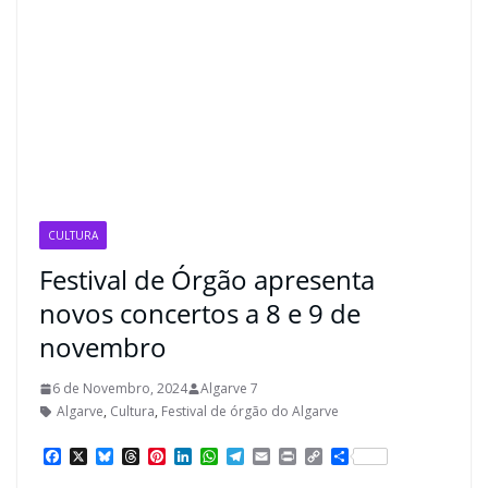
CULTURA
Festival de Órgão apresenta
novos concertos a 8 e 9 de
novembro
6 de Novembro, 2024
Algarve 7
Algarve
,
Cultura
,
Festival de órgão do Algarve
F
X
B
T
P
L
W
T
E
P
C
S
a
l
h
i
i
h
e
m
r
o
h