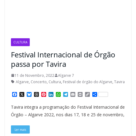
CULTURA
Festival Internacional de Órgão
passa por Tavira
11 de Novembro, 2022
Algarve 7
Algarve
,
Concerto
,
Cultura
,
Festival de órgão do Algarve
,
Tavira
F
X
B
T
P
L
W
T
E
P
C
S
a
l
h
i
i
h
e
m
r
o
h
c
u
r
n
n
a
l
a
i
p
a
Tavira integra a programação do Festival Internacional de
e
e
e
t
k
t
e
i
n
y
r
b
s
a
e
e
s
g
l
t
L
e
Órgão – Algarve 2022, nos dias 17, 18 e 25 de novembro,
o
k
d
r
d
A
r
i
o
y
s
e
I
p
a
n
k
s
n
p
m
k
Ler mais
t