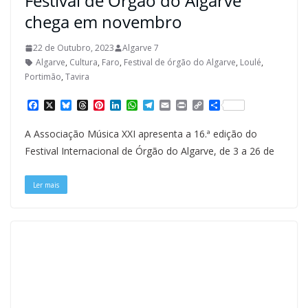
Festival de Órgão do Algarve
chega em novembro
22 de Outubro, 2023
Algarve 7
Algarve
,
Cultura
,
Faro
,
Festival de órgão do Algarve
,
Loulé
,
Portimão
,
Tavira
F
X
B
T
P
L
W
T
E
P
C
S
a
l
h
i
i
h
e
m
r
o
h
c
u
r
n
n
a
l
a
i
p
a
A Associação Música XXI apresenta a 16.ª edição do
e
e
e
t
k
t
e
i
n
y
r
b
s
a
e
e
s
g
l
t
L
e
Festival Internacional de Órgão do Algarve, de 3 a 26 de
o
k
d
r
d
A
r
i
o
y
s
e
I
p
a
n
k
s
n
p
m
k
Ler mais
t