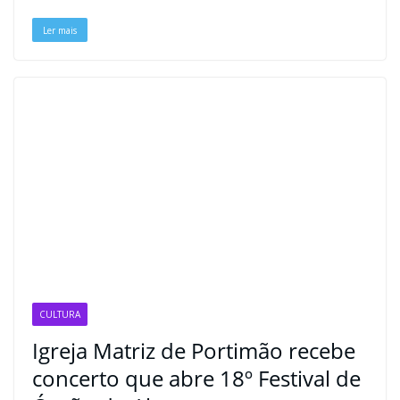
k
s
n
p
m
k
t
Ler mais
CULTURA
Igreja Matriz de Portimão recebe
concerto que abre 18º Festival de