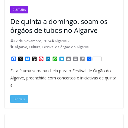
CULTURA
De quinta a domingo, soam os
órgãos de tubos no Algarve
12 de Novembro, 2024
Algarve 7
Algarve
,
Cultura
,
Festival de órgão do Algarve
F
X
B
T
P
L
W
T
E
P
C
S
a
l
h
i
i
h
e
m
r
o
h
c
u
r
n
n
a
l
a
i
p
a
Esta é uma semana cheia para o Festival de Órgão do
e
e
e
t
k
t
e
i
n
y
r
b
s
a
e
e
s
g
l
t
L
e
Algarve, preenchida com concertos e iniciativas de quinta
o
k
d
r
d
A
r
i
a
o
y
s
e
I
p
a
n
k
s
n
p
m
k
t
Ler mais