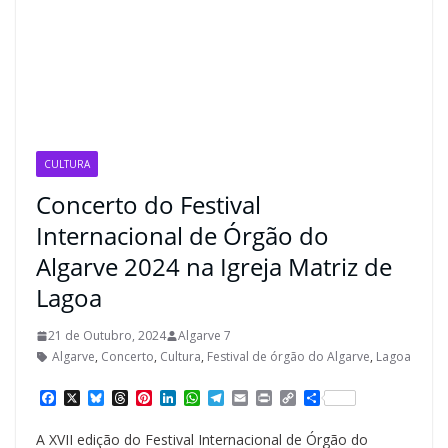
CULTURA
Concerto do Festival
Internacional de Órgão do
Algarve 2024 na Igreja Matriz de
Lagoa
21 de Outubro, 2024
Algarve 7
Algarve
,
Concerto
,
Cultura
,
Festival de órgão do Algarve
,
Lagoa
F
X
B
T
P
L
W
T
E
P
C
S
a
l
h
i
i
h
e
m
r
o
h
c
u
r
n
n
a
l
a
i
p
a
A XVII edição do Festival Internacional de Órgão do
e
e
e
t
k
t
e
i
n
y
r