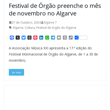
Festival de Órgão preenche o mês
de novembro no Algarve
27 de Outubro, 2024
Algarve 7
Algarve
,
Cultura
,
Festival de órgão do Algarve
F
X
B
T
P
L
W
T
E
P
C
S
a
l
h
i
i
h
e
m
r
o
h
c
u
r
n
n
a
l
a
i
p
a
A Associação Música XXI apresenta a 17.ª edição do
e
e
e
t
k
t
e
i
n
y
r
b
s
a
e
e
s
g
l
t
L
e
Festival Internacional de Órgão do Algarve, de 1 a 30 de
o
k
d
r
d
A
r
i
novembro,
o
y
s
e
I
p
a
n
k
s
n
p
m
k
t
Ler mais