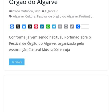
Órgão do Algarve
20 de Outubro, 2025
Algarve 7
Algarve
,
Cultura
,
Festival de órgão do Algarve
,
Portimão
F
X
B
T
P
L
W
T
E
P
C
S
a
l
h
i
i
h
e
m
r
o
h
c
u
r
n
n
a
l
a
i
p
a
Conforme já vem sendo habitual, Portimão abre o
e
e
e
t
k
t
e
i
n
y
r
b
s
a
e
e
s
g
l
t
L
e
Festival de Órgão do Algarve, organizado pela
o
k
d
r
d
A
r
i
Associação Cultural Música XXI e cuja
o
y
s
e
I
p
a
n
k
s
n
p
m
k
t
Ler mais