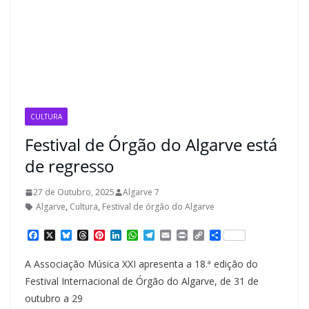
CULTURA
Festival de Órgão do Algarve está
de regresso
27 de Outubro, 2025
Algarve 7
Algarve
,
Cultura
,
Festival de órgão do Algarve
F
X
B
T
P
L
W
T
E
P
C
S
a
l
h
i
i
h
e
m
r
o
h
c
u
r
n
n
a
l
a
i
p
a
A Associação Música XXI apresenta a 18.ª edição do
e
e
e
t
k
t
e
i
n
y
r
b
s
a
e
e
s
g
l
t
L
e
Festival Internacional de Órgão do Algarve, de 31 de
o
k
d
r
d
A
r
i
outubro a 29
o
y
s
e
I
p
a
n