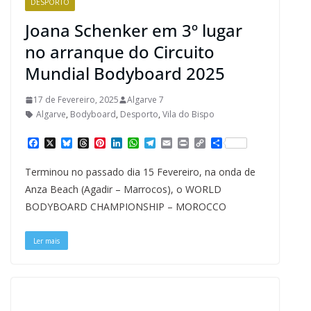
DESPORTO
Joana Schenker em 3º lugar
no arranque do Circuito
Mundial Bodyboard 2025
17 de Fevereiro, 2025
Algarve 7
Algarve
,
Bodyboard
,
Desporto
,
Vila do Bispo
F
X
B
T
P
L
W
T
E
P
C
S
a
l
h
i
i
h
e
m
r
o
h
c
u
r
n
n
a
l
a
i
p
a
Terminou no passado dia 15 Fevereiro, na onda de
e
e
e
t
k
t
e
i
n
y
r
b
s
a
e
e
s
g
l
t
L
e
Anza Beach (Agadir – Marrocos), o WORLD
o
k
d
r
d
A
r
i
BODYBOARD CHAMPIONSHIP – MOROCCO
o
y
s
e
I
p
a
n
k
s
n
p
m
k
t
Ler mais