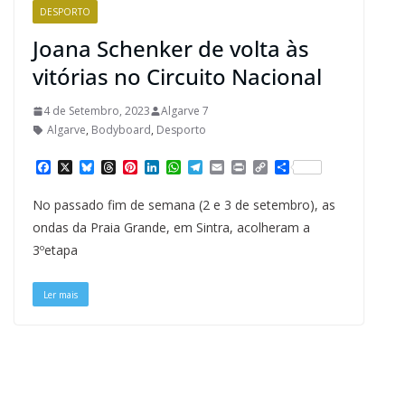
DESPORTO
Joana Schenker de volta às
vitórias no Circuito Nacional
4 de Setembro, 2023
Algarve 7
Algarve
,
Bodyboard
,
Desporto
F
X
B
T
P
L
W
T
E
P
C
S
a
l
h
i
i
h
e
m
r
o
h
c
u
r
n
n
a
l
a
i
p
a
No passado fim de semana (2 e 3 de setembro), as
e
e
e
t
k
t
e
i
n
y
r
b
s
a
e
e
s
g
l
t
L
e
ondas da Praia Grande, em Sintra, acolheram a
o
k
d
r
d
A
r
i
3ºetapa
o
y
s
e
I
p
a
n
k
s
n
p
m
k
t
Ler mais