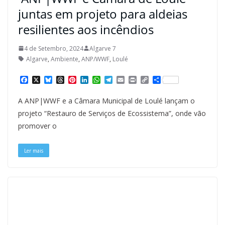
juntas em projeto para aldeias
resilientes aos incêndios
4 de Setembro, 2024
Algarve 7
Algarve
,
Ambiente
,
ANP/WWF
,
Loulé
F
X
B
T
P
L
W
T
E
P
C
S
a
l
h
i
i
h
e
m
r
o
h
c
u
r
n
n
a
l
a
i
p
a
A ANP|WWF e a Câmara Municipal de Loulé lançam o
e
e
e
t
k
t
e
i
n
y
r
b
s
a
e
e
s
g
l
t
L
e
projeto “Restauro de Serviços de Ecossistema”, onde vão
o
k
d
r
d
A
r
i
promover o
o
y
s
e
I
p
a
n
k
s
n
p
m
k
t
Ler mais