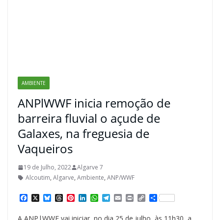
AMBIENTE
ANPlWWF inicia remoção de
barreira fluvial o açude de
Galaxes, na freguesia de
Vaqueiros
19 de Julho, 2022
Algarve 7
Alcoutim
,
Algarve
,
Ambiente
,
ANP/WWF
F
X
B
T
P
L
W
T
E
P
C
S
a
l
h
i
i
h
e
m
r
o
h
c
u
r
n
n
a
l
a
i
p
a
A ANP|WWF vai iniciar, no dia 25 de julho, às 11h30, a