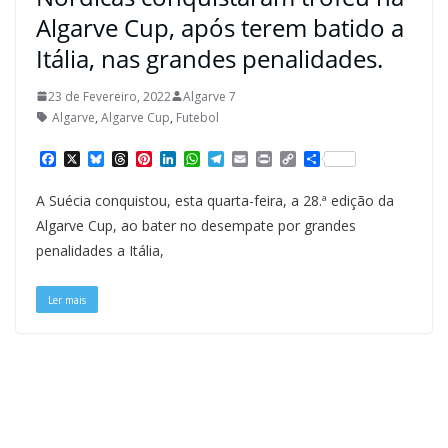
Algarve Cup, após terem batido a
Itália, nas grandes penalidades.
23 de Fevereiro, 2022
Algarve 7
Algarve
,
Algarve Cup
,
Futebol
F
X
B
T
P
L
W
T
E
P
C
S
a
l
h
i
i
h
e
m
r
o
h
c
u
r
n
n
a
l
a
i
p
a
A Suécia conquistou, esta quarta-feira, a 28.ª edição da
e
e
e
t
k
t
e
i
n
y
r
b
s
a
e
e
s
g
l
t
L
e
Algarve Cup, ao bater no desempate por grandes
o
k
d
r
d
A
r
i
penalidades a Itália,
o
y
s
e
I
p
a
n
k
s
n
p
m
k
t
Ler mais