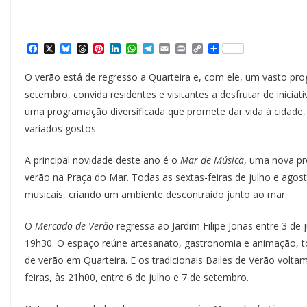
F
X
B
T
P
L
W
T
E
P
C
S
a
l
h
i
i
h
e
m
r
o
h
c
u
r
n
n
a
l
a
i
p
a
O verão está de regresso a Quarteira e, com ele, um vasto pr
e
e
e
t
k
t
e
i
n
y
r
b
s
a
e
e
s
g
l
t
L
e
setembro, convida residentes e visitantes a desfrutar de iniciati
o
k
d
r
d
A
r
i
uma programação diversificada que promete dar vida à cidade
o
y
s
e
I
p
a
n
k
s
n
p
m
k
variados gostos.
t
A principal novidade deste ano é o
Mar de Música
, uma nova pr
verão na Praça do Mar. Todas as sextas-feiras de julho e agosto,
musicais, criando um ambiente descontraído junto ao mar.
O
Mercado de Verão
regressa ao Jardim Filipe Jonas entre 3 de
19h30. O espaço reúne artesanato, gastronomia e animação, 
de verão em Quarteira. E os tradicionais Bailes de Verão volt
feiras, às 21h00, entre 6 de julho e 7 de setembro.