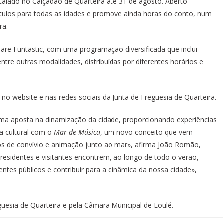
stalado no Calçadão de Quarteira até 31 de agosto. Aberto
ítulos para todas as idades e promove ainda horas do conto, num
ra.
re Funtastic, com uma programação diversificada que inclui
entre outras modalidades, distribuídas por diferentes horários e
o website e nas redes sociais da Junta de Freguesia de Quarteira.
ma aposta na dinamização da cidade, proporcionando experiências
a cultural com o
Mar de Música
, um novo conceito que vem
s de convívio e animação junto ao mar», afirma João Romão,
residentes e visitantes encontrem, ao longo de todo o verão,
rentes públicos e contribuir para a dinâmica da nossa cidade»,
uesia de Quarteira e pela Câmara Municipal de Loulé.