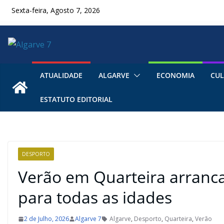
Skip
Sexta-feira, Agosto 7, 2026
to
content
ATUALIDADE
ALGARVE
ECONOMIA
CUL
ESTATUTO EDITORIAL
DESPORTO
Verão em Quarteira arran
para todas as idades
2 de Julho, 2026
Algarve 7
Algarve
,
Desporto
,
Quarteira
,
Verão