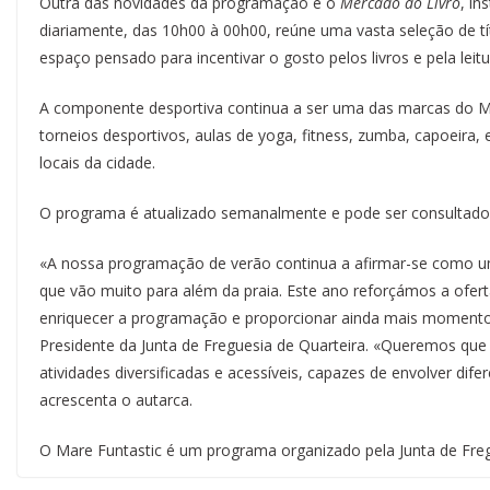
Outra das novidades da programação é o
Mercado do Livro
, in
diariamente, das 10h00 à 00h00, reúne uma vasta seleção de t
espaço pensado para incentivar o gosto pelos livros e pela leitu
A componente desportiva continua a ser uma das marcas do Ma
torneios desportivos, aulas de yoga, fitness, zumba, capoeira, 
locais da cidade.
O programa é atualizado semanalmente e pode ser consultado n
«A nossa programação de verão continua a afirmar-se como u
que vão muito para além da praia. Este ano reforçámos a ofert
enriquecer a programação e proporcionar ainda mais momento
Presidente da Junta de Freguesia de Quarteira. «Queremos que 
atividades diversificadas e acessíveis, capazes de envolver dife
acrescenta o autarca.
O Mare Funtastic é um programa organizado pela Junta de Freg