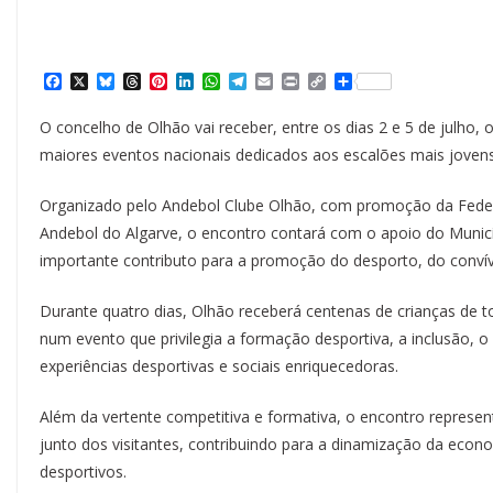
F
X
B
T
P
L
W
T
E
P
C
S
a
l
h
i
i
h
e
m
r
o
h
c
u
r
n
n
a
l
a
i
p
a
O concelho de Olhão vai receber, entre os dias 2 e 5 de julho
e
e
e
t
k
t
e
i
n
y
r
b
s
a
e
e
s
g
l
t
L
e
maiores eventos nacionais dedicados aos escalões mais joven
o
k
d
r
d
A
r
i
o
y
s
e
I
p
a
n
k
s
n
p
m
k
Organizado pelo Andebol Clube Olhão, com promoção da Feder
t
Andebol do Algarve, o encontro contará com o apoio do Municípi
importante contributo para a promoção do desporto, do convív
Durante quatro dias, Olhão receberá centenas de crianças de to
num evento que privilegia a formação desportiva, a inclusão, o 
experiências desportivas e sociais enriquecedoras.
Além da vertente competitiva e formativa, o encontro repre
junto dos visitantes, contribuindo para a dinamização da eco
desportivos.