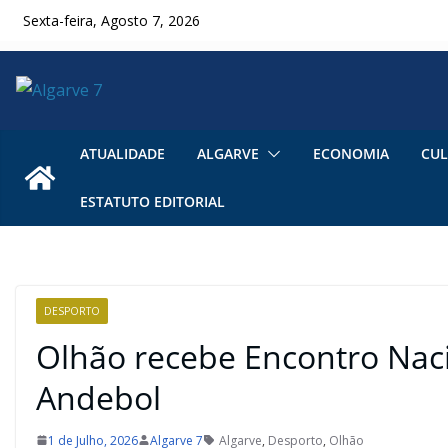
Skip
Sexta-feira, Agosto 7, 2026
to
content
ATUALIDADE
ALGARVE
ECONOMIA
CUL
ESTATUTO EDITORIAL
DESPORTO
Olhão recebe Encontro Naci
Andebol
1 de Julho, 2026
Algarve 7
Algarve
,
Desporto
,
Olhão