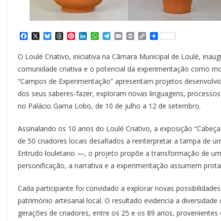
F
X
B
T
P
L
W
T
E
P
C
S
a
l
h
i
i
h
e
m
r
o
h
c
u
r
n
n
a
l
a
i
p
a
O Loulé Criativo, iniciativa na Câmara Municipal de Loulé, ina
e
e
e
t
k
t
e
i
n
y
r
b
s
a
e
e
s
g
l
t
L
e
comunidade criativa e o potencial da experimentação como mot
o
k
d
r
d
A
r
i
“Campos de Experimentação” apresentam projetos desenvolvidos 
o
y
s
e
I
p
a
n
k
s
n
p
m
k
dos seus saberes-fazer, exploram novas linguagens, processos 
t
no Palácio Gama Lobo, de 10 de julho a 12 de setembro.
Assinalando os 10 anos do Loulé Criativo, a exposição “Cabeça
de 50 criadores locais desafiados a reinterpretar a tampa de 
Entrudo louletano —, o projeto propõe a transformação de um e
personificação, a narrativa e a experimentação assumem prot
Cada participante foi convidado a explorar novas possibilidade
património artesanal local. O resultado evidencia a diversida
gerações de criadores, entre os 25 e os 89 anos, provenientes