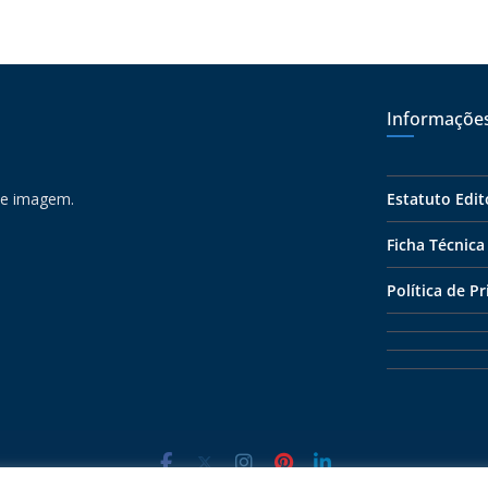
Informaçõe
 e imagem.
Estatuto Edit
Ficha Técnica
Política de P
ight © 2026
Algarve 7
. All rights reserved. Todos os direitos rese