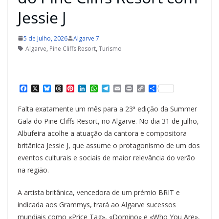
Jessie J
5 de Julho, 2026
Algarve 7
Algarve
,
Pine Cliffs Resort
,
Turismo
F
X
B
T
P
L
W
T
E
P
C
S
a
l
h
i
i
h
e
m
r
o
h
c
u
r
n
n
a
l
a
i
p
a
Falta exatamente um mês para a 23ª edição da Summer
e
e
e
t
k
t
e
i
n
y
r
b
s
a
e
e
s
g
l
t
L
e
Gala do Pine Cliffs Resort, no Algarve. No dia 31 de julho,
o
k
d
r
d
A
r
i
Albufeira acolhe a atuação da cantora e compositora
o
y
s
e
I
p
a
n
k
s
n
p
m
k
britânica Jessie J, que assume o protagonismo de um dos
t
eventos culturais e sociais de maior relevância do verão
na região.
A artista britânica, vencedora de um prémio BRIT e
indicada aos Grammys, trará ao Algarve sucessos
mundiais como «Price Tag», «Domino» e «Who You Are»,