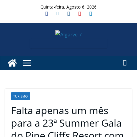
Skip
Quinta-feira, Agosto 6, 2026
to
content
TURISMO
Falta apenas um mês
para a 23ª Summer Gala
do Pine Cliffs Resort com