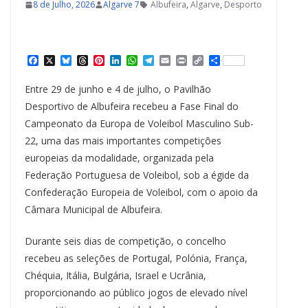
8 de Julho, 2026
Algarve 7
Albufeira
,
Algarve
,
Desporto
F
X
B
T
P
L
W
T
E
P
C
S
a
l
h
i
i
h
e
m
r
o
h
c
u
r
n
n
a
l
a
i
p
a
Entre 29 de junho e 4 de julho, o Pavilhão
e
e
e
t
k
t
e
i
n
y
r
b
s
a
e
e
s
g
l
t
L
e
Desportivo de Albufeira recebeu a Fase Final do
o
k
d
r
d
A
r
i
Campeonato da Europa de Voleibol Masculino Sub-
o
y
s
e
I
p
a
n
k
s
n
p
m
k
22, uma das mais importantes competições
t
europeias da modalidade, organizada pela
Federação Portuguesa de Voleibol, sob a égide da
Confederação Europeia de Voleibol, com o apoio da
Câmara Municipal de Albufeira.
Durante seis dias de competição, o concelho
recebeu as seleções de Portugal, Polónia, França,
Chéquia, Itália, Bulgária, Israel e Ucrânia,
proporcionando ao público jogos de elevado nível