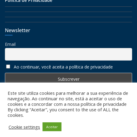
Política de Privacidade
Newsletter
Email
Ao continuar, você aceita a política de privacidade
Este site utiliza cookies para melhorar a sua experiência de
navegação. Ao continuar no site, está a aceitar o uso de
cookies e a concordar com a nossa política de privacidade
By clicking “Aceitar”, you consent to the use of ALL the
cookies.
Copyright © 2026
Algarve 7
. All rights reserved. Todos os
direitos reservados
Cookie settings
Aceitar