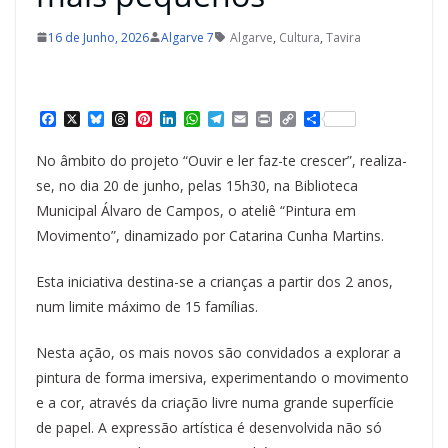
16 de Junho, 2026
Algarve 7
Algarve
,
Cultura
,
Tavira
F
X
B
T
P
L
W
T
E
P
C
S
a
l
h
i
i
h
e
m
r
o
h
c
u
r
n
n
a
l
a
i
p
a
No âmbito do projeto “Ouvir e ler faz-te crescer”, realiza-
e
e
e
t
k
t
e
i
n
y
r
b
s
a
e
e
s
g
l
t
L
e
se, no dia 20 de junho, pelas 15h30, na Biblioteca
o
k
d
r
d
A
r
i
Municipal Álvaro de Campos, o ateliê “Pintura em
o
y
s
e
I
p
a
n
k
s
n
p
m
k
Movimento”, dinamizado por Catarina Cunha Martins.
t
Esta iniciativa destina-se a crianças a partir dos 2 anos,
num limite máximo de 15 famílias.
Nesta ação, os mais novos são convidados a explorar a
pintura de forma imersiva, experimentando o movimento
e a cor, através da criação livre numa grande superfície
de papel. A expressão artística é desenvolvida não só