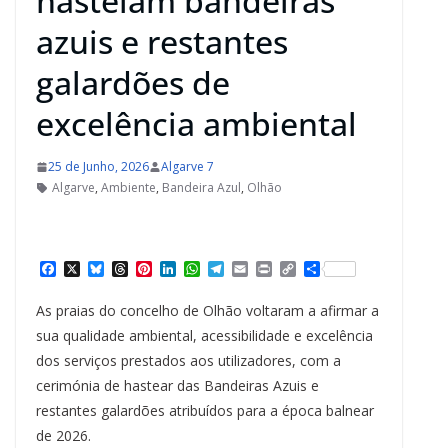
hasteiam bandeiras
azuis e restantes
galardões de
excelência ambiental
25 de Junho, 2026
Algarve 7
Algarve
,
Ambiente
,
Bandeira Azul
,
Olhão
F
X
B
T
P
L
W
T
E
P
C
S
a
l
h
i
i
h
e
m
r
o
h
c
u
r
n
n
a
l
a
i
p
a
As praias do concelho de Olhão voltaram a afirmar a
e
e
e
t
k
t
e
i
n
y
r
b
s
a
e
e
s
g
l
t
L
e
sua qualidade ambiental, acessibilidade e excelência
o
k
d
r
d
A
r
i
dos serviços prestados aos utilizadores, com a
o
y
s
e
I
p
a
n
k
s
n
p
m
k
cerimónia de hastear das Bandeiras Azuis e
t
restantes galardões atribuídos para a época balnear
de 2026.