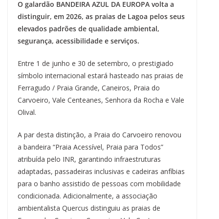
O galardão BANDEIRA AZUL DA EUROPA volta a
e
e
e
t
k
t
e
i
n
y
r
b
s
a
e
e
s
g
l
t
L
e
distinguir, em 2026, as praias de Lagoa pelos seus
o
k
d
r
d
A
r
i
elevados padrões de qualidade ambiental,
o
y
s
e
I
p
a
n
k
s
n
p
m
k
segurança, acessibilidade e serviços.
t
Entre 1 de junho e 30 de setembro, o prestigiado
símbolo internacional estará hasteado nas praias de
Ferragudo / Praia Grande, Caneiros, Praia do
Carvoeiro, Vale Centeanes, Senhora da Rocha e Vale
Olival.
A par desta distinção, a Praia do Carvoeiro renovou
a bandeira “Praia Acessível, Praia para Todos”
atribuída pelo INR, garantindo infraestruturas
adaptadas, passadeiras inclusivas e cadeiras anfíbias
para o banho assistido de pessoas com mobilidade
condicionada. Adicionalmente, a associação
ambientalista Quercus distinguiu as praias de