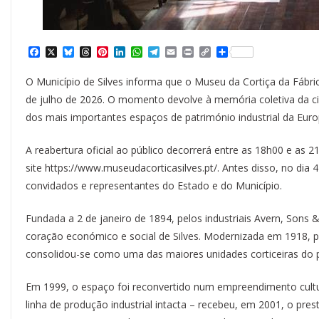
F
X
B
T
P
L
W
T
E
P
C
S
a
l
h
i
i
h
e
m
r
o
h
c
u
r
n
n
a
l
a
i
p
a
O Município de Silves informa que o Museu da Cortiça da Fábric
e
e
e
t
k
t
e
i
n
y
r
b
s
a
e
e
s
g
l
t
L
e
de julho de 2026. O momento devolve à memória coletiva da c
o
k
d
r
d
A
r
i
dos mais importantes espaços de património industrial da Euro
o
y
s
e
I
p
a
n
k
s
n
p
m
k
t
A reabertura oficial ao público decorrerá entre as 18h00 e as 2
site https://www.museudacorticasilves.pt/. Antes disso, no dia 4
convidados e representantes do Estado e do Município.
Fundada a 2 de janeiro de 1894, pelos industriais Avern, Sons &
coração económico e social de Silves. Modernizada em 1918, p
consolidou-se como uma das maiores unidades corticeiras do 
Em 1999, o espaço foi reconvertido num empreendimento cultur
linha de produção industrial intacta – recebeu, em 2001, o pres