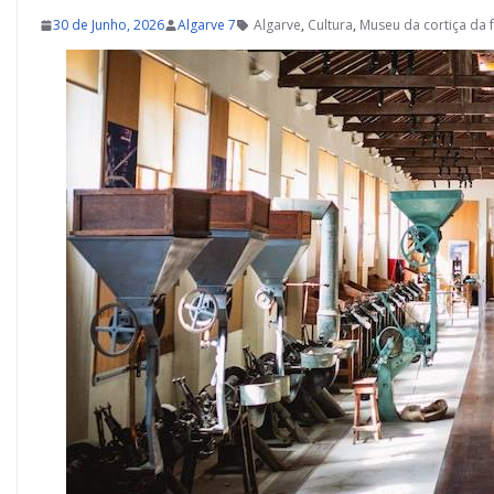
30 de Junho, 2026
Algarve 7
Algarve
,
Cultura
,
Museu da cortiça da f