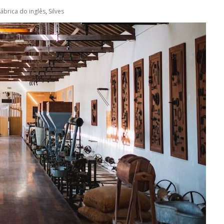
ábrica do inglês
,
Silves