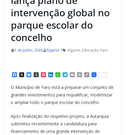
lança plano de
intervenção global no
parque escolar do
concelho
1 de Junho, 2026
Algarve 7
Algarve
,
Educação
,
Faro
F
X
B
T
P
L
W
T
E
P
C
S
a
l
h
i
i
h
e
m
r
o
h
c
u
r
n
n
a
l
a
i
p
a
O Município de Faro está a preparar um conjunto de
e
e
e
t
k
t
e
i
n
y
r
b
s
a
e
e
s
g
l
t
L
e
grandes investimentos para requalificar, modernizar
o
k
d
r
d
A
r
i
e ampliar todo o parque escolar do concelho.
o
y
s
e
I
p
a
n
k
s
n
p
m
k
t
Após finalização do respetivo projeto, a Autarquia
submeteu recentemente a candidatura para
financiamento de uma grande intervenção de