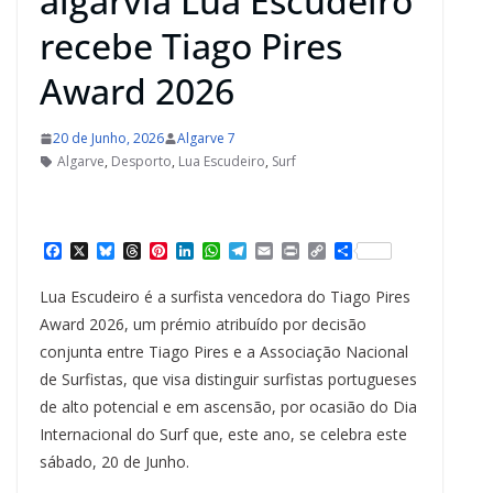
algarvia Lua Escudeiro
recebe Tiago Pires
Award 2026
20 de Junho, 2026
Algarve 7
Algarve
,
Desporto
,
Lua Escudeiro
,
Surf
F
X
B
T
P
L
W
T
E
P
C
S
a
l
h
i
i
h
e
m
r
o
h
c
u
r
n
n
a
l
a
i
p
a
Lua Escudeiro é a surfista vencedora do Tiago Pires
e
e
e
t
k
t
e
i
n
y
r
b
s
a
e
e
s
g
l
t
L
e
Award 2026, um prémio atribuído por decisão
o
k
d
r
d
A
r
i
conjunta entre Tiago Pires e a Associação Nacional
o
y
s
e
I
p
a
n
k
s
n
p
m
k
de Surfistas, que visa distinguir surfistas portugueses
t
de alto potencial e em ascensão, por ocasião do Dia
Internacional do Surf que, este ano, se celebra este
sábado, 20 de Junho.