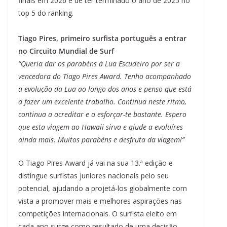
finais em 2026 e de ter terminado o ano de 2025 no
top 5 do ranking.
Tiago Pires, primeiro surfista português a entrar
no Circuito Mundial de Surf
“Queria dar os parabéns à Lua Escudeiro por ser a
vencedora do Tiago Pires Award. Tenho acompanhado
a evolução da Lua ao longo dos anos e penso que está
a fazer um excelente trabalho. Continua neste ritmo,
continua a acreditar e a esforçar-te bastante. Espero
que esta viagem ao Hawaii sirva e ajude a evoluíres
ainda mais. Muitos parabéns e desfruta da viagem!”
O Tiago Pires Award já vai na sua 13.ª edição e
distingue surfistas juniores nacionais pelo seu
potencial, ajudando a projetá-los globalmente com
vista a promover mais e melhores aspirações nas
competições internacionais. O surfista eleito em
cada ano surge como resultado de uma decisão