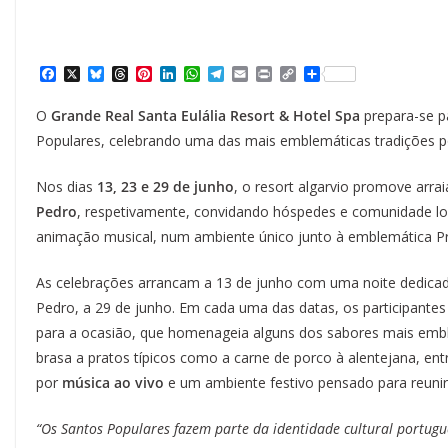
F
X
B
T
P
L
W
T
E
P
C
S
a
l
h
i
i
h
e
m
r
o
h
c
u
r
n
n
a
l
a
i
p
a
O
Grande Real Santa Eulália Resort & Hotel Spa
prepara-se p
e
e
e
t
k
t
e
i
n
y
r
b
s
a
e
e
s
g
l
t
L
e
Populares, celebrando uma das mais emblemáticas tradições po
o
k
d
r
d
A
r
i
o
y
s
e
I
p
a
n
k
s
n
p
m
k
Nos dias
13, 23 e 29 de junho
, o resort algarvio promove arrai
t
Pedro
, respetivamente, convidando hóspedes e comunidade loc
animação musical, num ambiente único junto à emblemática Pra
As celebrações arrancam a 13 de junho com uma noite dedicada
Pedro, a 29 de junho. Em cada uma das datas, os participante
para a ocasião, que homenageia alguns dos sabores mais embl
brasa a pratos típicos como a carne de porco à alentejana, e
por
música ao vivo
e um ambiente festivo pensado para reunir
“Os Santos Populares fazem parte da identidade cultural portug