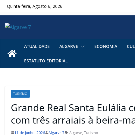
Skip
Quinta-feira, Agosto 6, 2026
to
content
ATUALIDADE
ALGARVE
ECONOMIA
CUL
ESTATUTO EDITORIAL
TURISMO
Grande Real Santa Eulália 
com três arraiais à beira-m
11 de Junho, 2026
Algarve 7
Algarve
,
Turismo