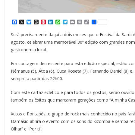
F
X
B
T
P
L
W
T
E
P
C
S
a
l
h
i
i
h
e
m
r
o
h
c
u
r
n
n
a
l
a
i
p
a
Será precisamente daqui a dois meses que o Festival da Sardinh
e
e
e
t
k
t
e
i
n
y
r
b
s
a
e
e
s
g
l
t
L
e
agosto, celebrar uma memorável 30ª edição com grandes nomes
o
k
d
r
d
A
r
i
gastronomia local.
o
y
s
e
I
p
a
n
k
s
n
p
m
k
t
Em contagem decrescente para esta edição especial, estão co
Némanus (5), Átoa (6), Cuca Roseta (7), Fernando Daniel (8) e, 
sempre a partir das 22h00.
Com este cartaz eclético e para todos os gostos, serão ouvido
também os êxitos que marcaram gerações como “A minha Casinh
Xutos e Pontapés, o grupo de rock mais conhecido no país far
Damásio abrirá o evento com os sons do kizomba e semba re
Olhar” e “Por ti”.