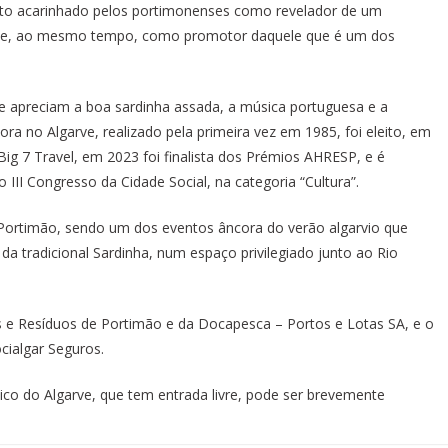
ento acarinhado pelos portimonenses como revelador de um
de, e, ao mesmo tempo, como promotor daquele que é um dos
ue apreciam a boa sardinha assada, a música portuguesa e a
a no Algarve, realizado pela primeira vez em 1985, foi eleito, em
ig 7 Travel, em 2023 foi finalista dos Prémios AHRESP, e é
III Congresso da Cidade Social, na categoria “Cultura”.
 Portimão, sendo um dos eventos âncora do verão algarvio que
a tradicional Sardinha, num espaço privilegiado junto ao Rio
 e Resíduos de Portimão e da Docapesca – Portos e Lotas SA, e o
cialgar Seguros.
co do Algarve, que tem entrada livre, pode ser brevemente