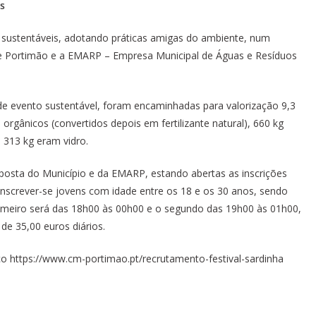
s
 sustentáveis, adotando práticas amigas do ambiente, num
e Portimão e a EMARP – Empresa Municipal de Águas e Resíduos
 de evento sustentável, foram encaminhadas para valorização 9,3
 orgânicos (convertidos depois em fertilizante natural), 660 kg
 313 kg eram vidro.
aposta do Município e da EMARP, estando abertas as inscrições
nscrever-se jovens com idade entre os 18 e os 30 anos, sendo
primeiro será das 18h00 às 00h00 e o segundo das 19h00 às 01h00,
de 35,00 euros diários.
ço https://www.cm-portimao.pt/recrutamento-festival-sardinha