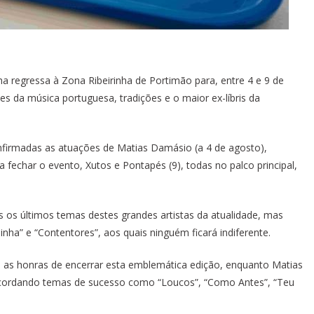
a regressa à Zona Ribeirinha de Portimão para, entre 4 e 9 de
 da música portuguesa, tradições e o maior ex-líbris da
nfirmadas as atuações de Matias Damásio (a 4 de agosto),
a fechar o evento, Xutos e Pontapés (9), todas no palco principal,
s os últimos temas destes grandes artistas da atualidade, mas
a” e “Contentores”, aos quais ninguém ficará indiferente.
á as honras de encerrar esta emblemática edição, enquanto Matias
cordando temas de sucesso como “Loucos”, “Como Antes”, “Teu