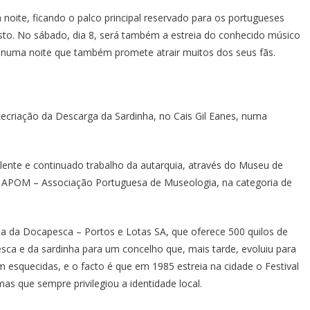
ite, ficando o palco principal reservado para os portugueses
osto. No sábado, dia 8, será também a estreia do conhecido músico
, numa noite que também promete atrair muitos dos seus fãs.
Recriação da Descarga da Sardinha, no Cais Gil Eanes, numa
celente e continuado trabalho da autarquia, através do Museu de
a APOM – Associação Portuguesa de Museologia, na categoria de
a da Docapesca – Portos e Lotas SA, que oferece 500 quilos de
pesca e da sardinha para um concelho que, mais tarde, evoluiu para
am esquecidas, e o facto é que em 1985 estreia na cidade o Festival
as que sempre privilegiou a identidade local.