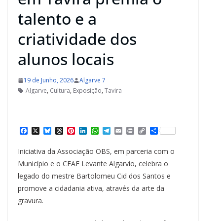
talento e a
criatividade dos
alunos locais
19 de Junho, 2026
Algarve 7
Algarve
,
Cultura
,
Exposição
,
Tavira
F
X
B
T
P
L
W
T
E
P
C
S
a
l
h
i
i
h
e
m
r
o
h
c
u
r
n
n
a
l
a
i
p
a
Iniciativa da Associação OBS, em parceria com o
e
e
e
t
k
t
e
i
n
y
r
b
s
a
e
e
s
g
l
t
L
e
Município e o CFAE Levante Algarvio, celebra o
o
k
d
r
d
A
r
i
legado do mestre Bartolomeu Cid dos Santos e
o
y
s
e
I
p
a
n
k
s
n
p
m
k
promove a cidadania ativa, através da arte da
t
gravura.