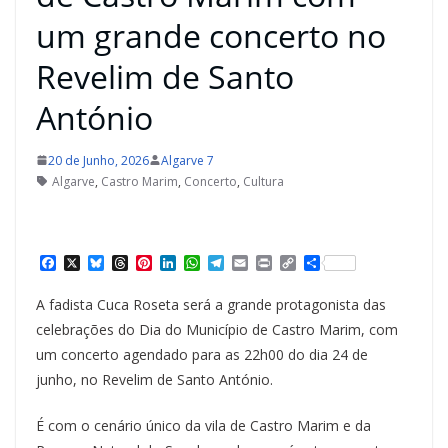
um grande concerto no
Revelim de Santo
António
20 de Junho, 2026
Algarve 7
Algarve
,
Castro Marim
,
Concerto
,
Cultura
F
X
B
T
P
L
W
T
E
P
C
S
a
l
h
i
i
h
e
m
r
o
h
c
u
r
n
n
a
l
a
i
p
a
A fadista Cuca Roseta será a grande protagonista das
e
e
e
t
k
t
e
i
n
y
r
b
s
a
e
e
s
g
l
t
L
e
celebrações do Dia do Município de Castro Marim, com
o
k
d
r
d
A
r
i
um concerto agendado para as 22h00 do dia 24 de
o
y
s
e
I
p
a
n
k
s
n
p
m
k
junho, no Revelim de Santo António.
t
É com o cenário único da vila de Castro Marim e da