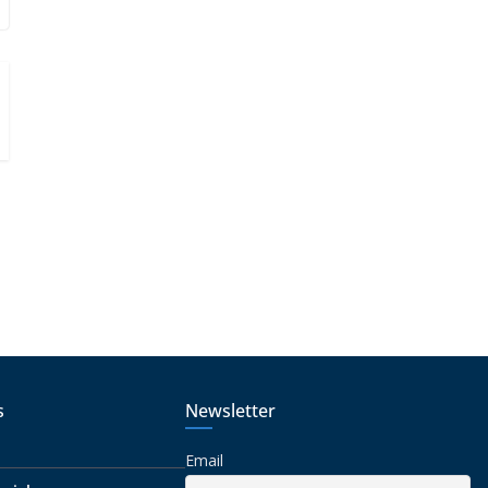
o
s
Newsletter
Email