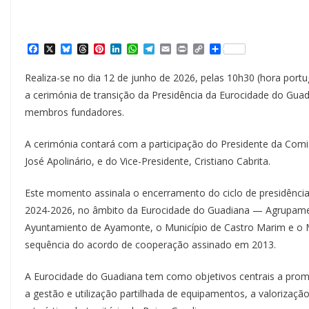
F
X
B
T
P
L
W
T
E
P
C
S
a
l
h
i
i
h
e
m
r
o
h
c
u
r
n
n
a
l
a
i
p
a
Realiza-se no dia 12 de junho de 2026, pelas 10h30 (hora por
e
e
e
t
k
t
e
i
n
y
r
b
s
a
e
e
s
g
l
t
L
e
a cerimónia de transição da Presidência da Eurocidade do Guad
o
k
d
r
d
A
r
i
membros fundadores.
o
y
s
e
I
p
a
n
k
s
n
p
m
k
t
A cerimónia contará com a participação do Presidente da Comi
José Apolinário, e do Vice-Presidente, Cristiano Cabrita.
Este momento assinala o encerramento do ciclo de presidência 
2024-2026, no âmbito da Eurocidade do Guadiana — Agrupament
Ayuntamiento de Ayamonte, o Município de Castro Marim e o Mu
sequência do acordo de cooperação assinado em 2013.
A Eurocidade do Guadiana tem como objetivos centrais a promo
a gestão e utilização partilhada de equipamentos, a valorizaçã