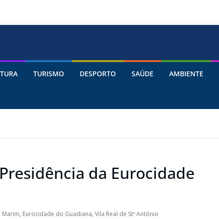
TURA
TURISMO
DESPORTO
SAÚDE
AMBIENTE
 Presidência da Eurocidade
o Marim
,
Eurocidade do Guadiana
,
Vila Real de Stº António