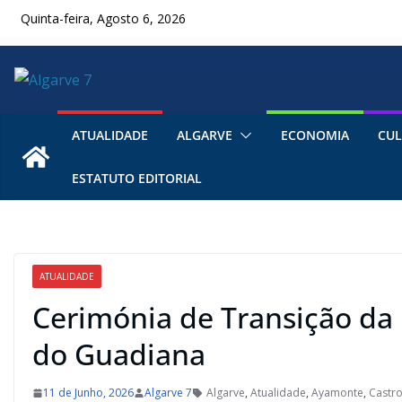
Skip
Quinta-feira, Agosto 6, 2026
to
content
ATUALIDADE
ALGARVE
ECONOMIA
CUL
ESTATUTO EDITORIAL
ATUALIDADE
Cerimónia de Transição da
do Guadiana
11 de Junho, 2026
Algarve 7
Algarve
,
Atualidade
,
Ayamonte
,
Castr