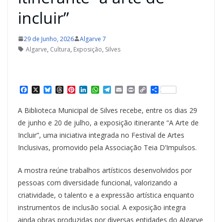
incluir”
29 de Junho, 2026
Algarve 7
Algarve
,
Cultura
,
Exposição
,
Silves
F
X
B
T
P
L
W
T
E
P
C
S
a
l
h
i
i
h
e
m
r
o
h
c
u
r
n
n
a
l
a
i
p
a
A Biblioteca Municipal de Silves recebe, entre os dias 29
e
e
e
t
k
t
e
i
n
y
r
b
s
a
e
e
s
g
l
t
L
e
de junho e 20 de julho, a exposição itinerante “A Arte de
o
k
d
r
d
A
r
i
Incluir”, uma iniciativa integrada no Festival de Artes
o
y
s
e
I
p
a
n
k
s
n
p
m
k
Inclusivas, promovido pela Associação Teia D’Impulsos.
t
A mostra reúne trabalhos artísticos desenvolvidos por
pessoas com diversidade funcional, valorizando a
criatividade, o talento e a expressão artística enquanto
instrumentos de inclusão social. A exposição integra
ainda obras produzidas por diversas entidades do Algarve