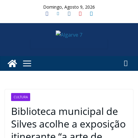
Skip
Domingo, Agosto 9, 2026
to
content
CULTURA
Biblioteca municipal de
Silves acolhe a exposição
itinerante “a arte de