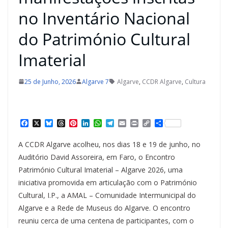
no Inventário Nacional
do Património Cultural
Imaterial
25 de Junho, 2026
Algarve 7
Algarve
,
CCDR Algarve
,
Cultura
F
X
B
T
P
L
W
T
E
P
C
S
a
l
h
i
i
h
e
m
r
o
h
c
u
r
n
n
a
l
a
i
p
a
A CCDR Algarve acolheu, nos dias 18 e 19 de junho, no
e
e
e
t
k
t
e
i
n
y
r
b
s
a
e
e
s
g
l
t
L
e
Auditório David Assoreira, em Faro, o Encontro
o
k
d
r
d
A
r
i
Património Cultural Imaterial – Algarve 2026, uma
o
y
s
e
I
p
a
n
k
s
n
p
m
k
iniciativa promovida em articulação com o Património
t
Cultural, I.P., a AMAL – Comunidade Intermunicipal do
Algarve e a Rede de Museus do Algarve. O encontro
reuniu cerca de uma centena de participantes, com o